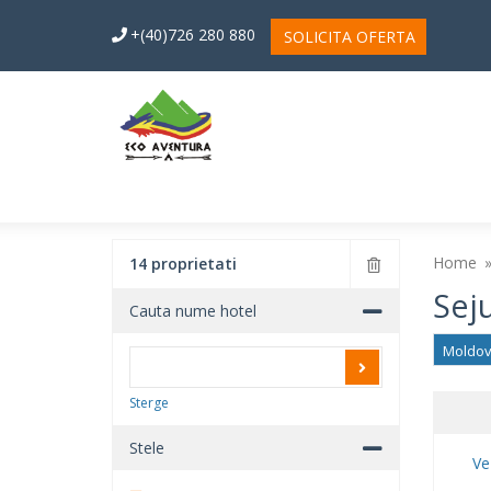
+(40)726 280 880
SOLICITA OFERTA
Home
14 proprietati
Sej
Cauta nume hotel
Moldo
Sterge
Stele
Ve