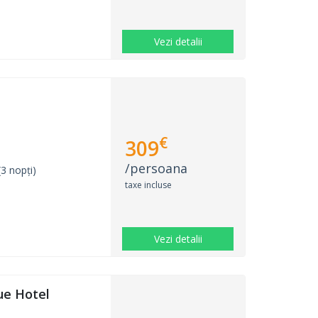
Vezi detalii
€
309
/persoana
3 nopți)
taxe incluse
Vezi detalii
e Hotel