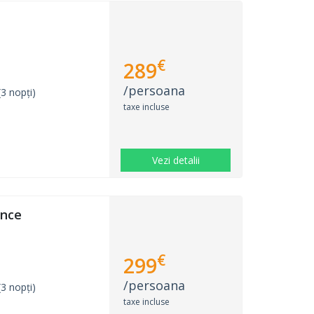
€
289
/persoana
3 nopți)
taxe incluse
Vezi detalii
ence
€
299
/persoana
3 nopți)
taxe incluse