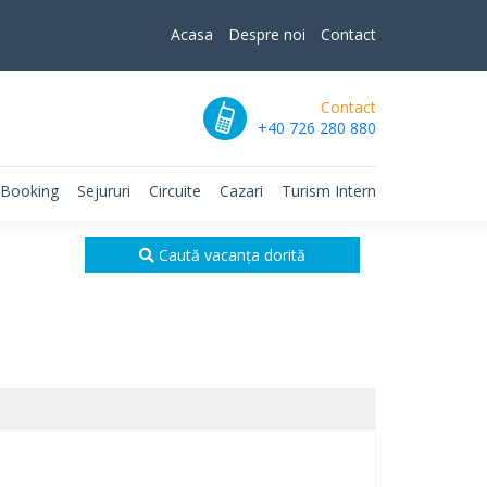
Acasa
Despre noi
Contact
Contact
+40 726 280 880
 Booking
Sejururi
Circuite
Cazari
Turism Intern
Caută vacanța dorită