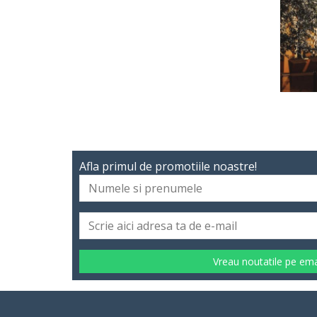
Afla primul de promotiile noastre!
Vreau noutatile pe ema