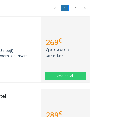
<
1
2
>
€
269
/persoana
3 nopți)
Room, Courtyard
taxe incluse
Vezi detalii
tel
€
289