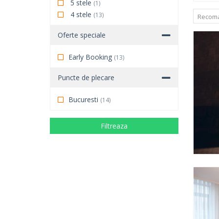
5 stele
(1)
4 stele
(13)
Recom
Oferte speciale
Early Booking
(13)
Puncte de plecare
Bucuresti
(14)
Filtreaza