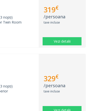
€
319
/persoana
3 nopți)
or Twin Room
taxe incluse
Vezi detalii
€
329
/persoana
3 nopți)
erior
taxe incluse
Vezi detalii