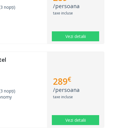
/persoana
3 nopți)
taxe incluse
Vezi detalii
tel
€
289
/persoana
3 nopți)
onomy
taxe incluse
Vezi detalii