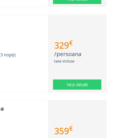
€
329
/persoana
3 nopți)
taxe incluse
Vezi detalii
pa
€
359