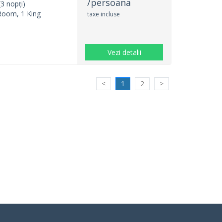
/persoana
3 nopți)
Room, 1 King
taxe incluse
Vezi detalii
<
1
2
>