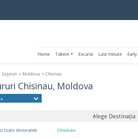
Home
Tabere
Excursii
Last minute
Early
Sejururi
Moldova
Chisinau
ururi Chisinau, Moldova
va
Alege Destinația
zi toate destinatiile
Chisinau