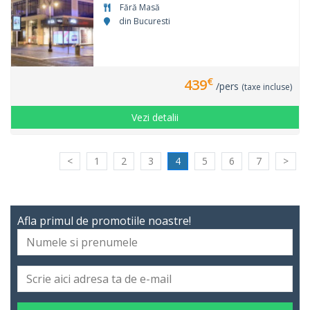
Fără Masă
din Bucuresti
€
439
/pers
(taxe incluse)
Vezi detalii
<
1
2
3
4
5
6
7
>
Afla primul de promotiile noastre!