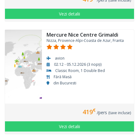
(taxe incluse)
Vezi detalii
Mercure Nice Centre Grimaldi
Nizza, Provence-Alpi-Coasta de Azur, Franta
avion
02.12 - 05.12.2026 (3 nopți)
Classic Room, 1 Double Bed
Fără Masă
din Bucuresti
€
419
/pers
(taxe incluse)
Vezi detalii