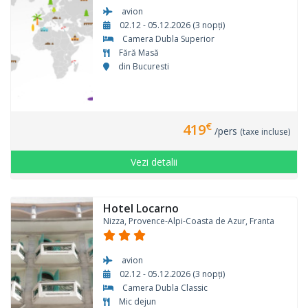
avion
02.12 - 05.12.2026 (3 nopți)
Camera Dubla Superior
Fără Masă
din Bucuresti
€
419
/pers
(taxe incluse)
Vezi detalii
Hotel Locarno
Nizza, Provence-Alpi-Coasta de Azur, Franta
avion
02.12 - 05.12.2026 (3 nopți)
Camera Dubla Classic
Mic dejun