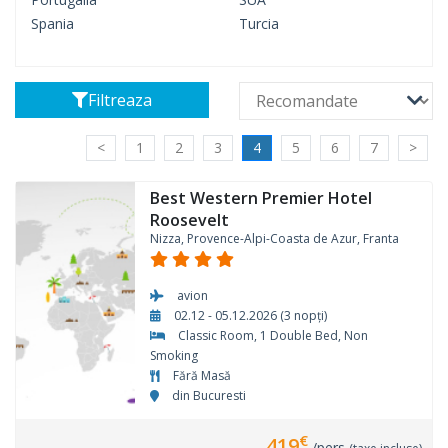
Spania
Turcia
Filtreaza
<
1
2
3
4
5
6
7
>
Best Western Premier Hotel
Roosevelt
Nizza, Provence-Alpi-Coasta de Azur, Franta
avion
02.12 - 05.12.2026 (3 nopți)
Classic Room, 1 Double Bed, Non
Smoking
Fără Masă
din Bucuresti
€
419
/pers