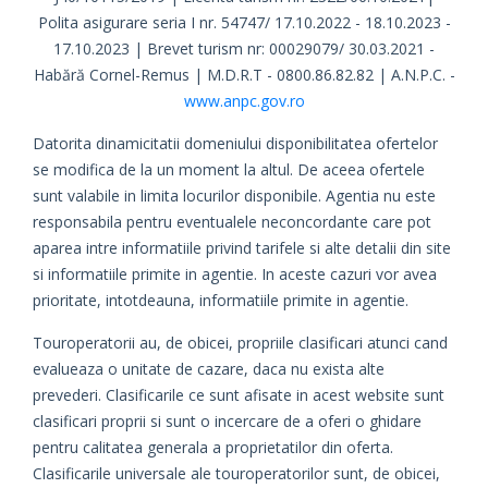
Polita asigurare seria I nr. 54747/ 17.10.2022 - 18.10.2023 -
17.10.2023 | Brevet turism nr: 00029079/ 30.03.2021 -
Habără Cornel-Remus | M.D.R.T - 0800.86.82.82 | A.N.P.C. -
www.anpc.gov.ro
Datorita dinamicitatii domeniului disponibilitatea ofertelor
se modifica de la un moment la altul. De aceea ofertele
sunt valabile in limita locurilor disponibile. Agentia nu este
responsabila pentru eventualele neconcordante care pot
aparea intre informatiile privind tarifele si alte detalii din site
si informatiile primite in agentie. In aceste cazuri vor avea
prioritate, intotdeauna, informatiile primite in agentie.
Touroperatorii au, de obicei, propriile clasificari atunci cand
evalueaza o unitate de cazare, daca nu exista alte
prevederi. Clasificarile ce sunt afisate in acest website sunt
clasificari proprii si sunt o incercare de a oferi o ghidare
pentru calitatea generala a proprietatilor din oferta.
Clasificarile universale ale touroperatorilor sunt, de obicei,