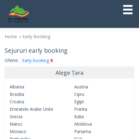
Home
Early Booking
Sejururi early booking
Oferte:
Early booking
X
Alege Țara
Albania
Austria
Brazilia
Cipru
Croatia
Egipt
Emiratele Arabe Unite
Franta
Grecia
Italia
Maroc
Moldova
Monaco
Panama
Portugalia
SUA