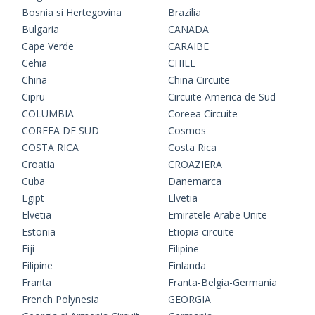
Bosnia si Hertegovina
Brazilia
Bulgaria
CANADA
Cape Verde
CARAIBE
Cehia
CHILE
China
China Circuite
Cipru
Circuite America de Sud
COLUMBIA
Coreea Circuite
COREEA DE SUD
Cosmos
COSTA RICA
Costa Rica
Croatia
CROAZIERA
Cuba
Danemarca
Egipt
Elvetia
Elvetia
Emiratele Arabe Unite
Estonia
Etiopia circuite
Fiji
Filipine
Filipine
Finlanda
Franta
Franta-Belgia-Germania
French Polynesia
GEORGIA