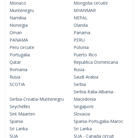
Monaco
Mongolia circuite
Muntenegru
MYANMAR
Namibia
NEPAL
Norvegia
Olanda
Oman
Panama
PANAMA
PERU
Peru circuite
Polonia
Portugalia
Puerto Rico
Qatar
Republica Dominicana
Romania
Rusia
Rusia
Saudi Arabia
SCOTIA
Serbia
Serbia-Italia-Albania-
Serbia-Croatia-Muntenegru
Macedonia
Seychelles
Singapore
Sint Maarten
Slovacia
Spania
Spania-Portugalia-Maroc
Sri Lanka
Sri Lanka
SUA
SUA - Canada circuit