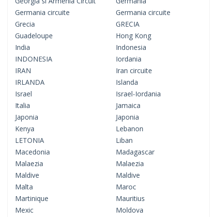
Georgia si Armenia Circuit
Germania
Germania circuite
Germania circuite
Grecia
GRECIA
Guadeloupe
Hong Kong
India
Indonesia
INDONESIA
Iordania
IRAN
Iran circuite
IRLANDA
Islanda
Israel
Israel-Iordania
Italia
Jamaica
Japonia
Japonia
Kenya
Lebanon
LETONIA
Liban
Macedonia
Madagascar
Malaezia
Malaezia
Maldive
Maldive
Malta
Maroc
Martinique
Mauritius
Mexic
Moldova