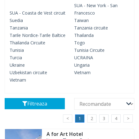
SUA - New York - San
SUA - Coasta de Vest circuit
Francesco
Suedia
Taiwan
Tanzania
Tanzania circuite
Tarile Nordice-Tarile Baltice
Thailanda
Thailanda Circuite
Togo
Tunisia
Tunisia Circuite
Turcia
UCRAINA
Ukraine
Ungaria
Uzbekistan circuite
Vietnam
Vietnam
Filtreaza
<
1
2
3
4
>
A for Art Hotel