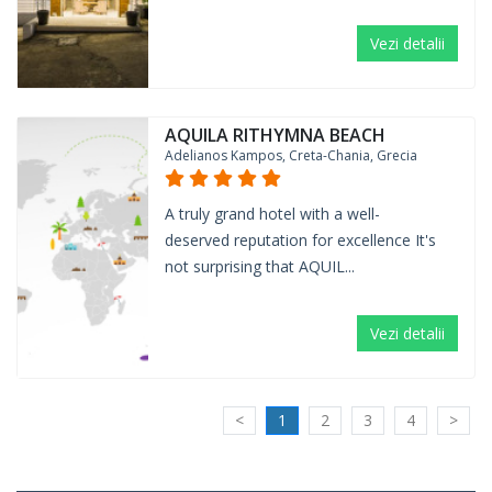
Vezi detalii
AQUILA RITHYMNA BEACH
Adelianos Kampos, Creta-Chania, Grecia
A truly grand hotel with a well-
deserved reputation for excellence It's
not surprising that AQUIL...
Vezi detalii
<
1
2
3
4
>