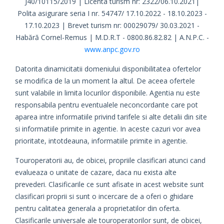
J40/10115/2019 | Licenta turism nr: 2322/06.10.2021|
Polita asigurare seria I nr. 54747/ 17.10.2022 - 18.10.2023 -
17.10.2023 | Brevet turism nr: 00029079/ 30.03.2021 -
Habără Cornel-Remus | M.D.R.T - 0800.86.82.82 | A.N.P.C. -
www.anpc.gov.ro
Datorita dinamicitatii domeniului disponibilitatea ofertelor
se modifica de la un moment la altul. De aceea ofertele
sunt valabile in limita locurilor disponibile. Agentia nu este
responsabila pentru eventualele neconcordante care pot
aparea intre informatiile privind tarifele si alte detalii din site
si informatiile primite in agentie. In aceste cazuri vor avea
prioritate, intotdeauna, informatiile primite in agentie.
Touroperatorii au, de obicei, propriile clasificari atunci cand
evalueaza o unitate de cazare, daca nu exista alte
prevederi. Clasificarile ce sunt afisate in acest website sunt
clasificari proprii si sunt o incercare de a oferi o ghidare
pentru calitatea generala a proprietatilor din oferta.
Clasificarile universale ale touroperatorilor sunt, de obicei,