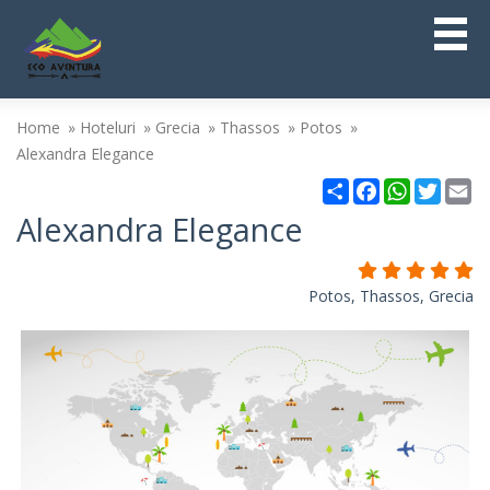
Home
Hoteluri
Grecia
Thassos
Potos
Alexandra Elegance
Partajare
Facebook
WhatsAp
Twitt
Em
Alexandra Elegance
Potos, Thassos, Grecia