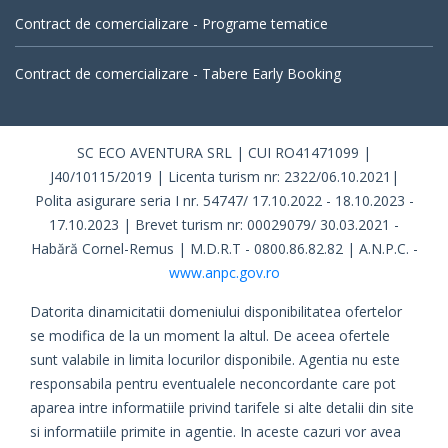
Contract de comercializare - Programe tematice
Contract de comercializare - Tabere Early Booking
SC ECO AVENTURA SRL | CUI RO41471099 |
J40/10115/2019 | Licenta turism nr: 2322/06.10.2021|
Polita asigurare seria I nr. 54747/ 17.10.2022 - 18.10.2023 -
17.10.2023 | Brevet turism nr: 00029079/ 30.03.2021 -
Habără Cornel-Remus | M.D.R.T - 0800.86.82.82 | A.N.P.C. -
www.anpc.gov.ro
Datorita dinamicitatii domeniului disponibilitatea ofertelor
se modifica de la un moment la altul. De aceea ofertele
sunt valabile in limita locurilor disponibile. Agentia nu este
responsabila pentru eventualele neconcordante care pot
aparea intre informatiile privind tarifele si alte detalii din site
si informatiile primite in agentie. In aceste cazuri vor avea