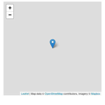
+
−
Leaflet
| Map data ©
OpenStreetMap
contributors, Imagery ©
Mapbox