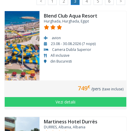
<
1
2
3
4
5
6
>
Blend Club Aqua Resort
Hurghada, Hurghada, Egipt
avion
23.08 - 30.08.2026 (7 nopți)
Camera Dubla Superior
All inclusive
din Bucuresti
€
749
/pers
(taxe incluse)
Vezi detalii
Martiness Hotel Durrës
DURRES, Albania, Albania