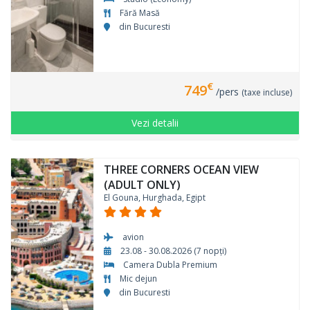
Fără Masă
din Bucuresti
€
749
/pers
(taxe incluse)
Vezi detalii
THREE CORNERS OCEAN VIEW
(ADULT ONLY)
El Gouna, Hurghada, Egipt
avion
23.08 - 30.08.2026 (7 nopți)
Camera Dubla Premium
Mic dejun
din Bucuresti