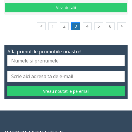
Vezi detalii
<
1
2
3
4
5
6
>
Afla primul de promotiile noastre!
Vreau noutatile pe email