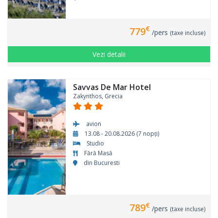
€
779
/pers
(taxe incluse)
Vezi detalii
Savvas De Mar Hotel
Zakynthos, Grecia
avion
13.08 - 20.08.2026 (7 nopți)
Studio
Fără Masă
din Bucuresti
€
789
/pers
(taxe incluse)