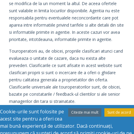
se modifica de la un moment la altul. De aceea ofertele
sunt valabile in limita locurilor disponibile. Agentia nu este
responsabila pentru eventualele neconcordante care pot
aparea intre informatiile privind tarifele si alte detalii din site
si informatiile primite in agentie. In aceste cazuri vor avea
prioritate, intotdeauna, informatiile primite in agentie.
Touroperatorii au, de obicei, propriile clasificari atunci cand
evalueaza o unitate de cazare, daca nu exista alte
prevederi. Clasificarile ce sunt afisate in acest website sunt
clasificari proprii si sunt o incercare de a oferi o ghidare
pentru calitatea generala a proprietatilor din oferta.
Clasificarile universale ale touroperatorilor sunt, de obicei,
bazate pe constatarile / feedback-ul clientilor si ale senior
managerilor din tara si strainatate.
Cookie-urile sunt folosite pe
Citeste mai mult
Sunt de acord
Daca este cazul, evaluarile oficiale sunt date de catre
acest site pentru a oferi cea
autoritatile din fiecare tara si au tendinta de a da o
mai bună experiență de utilizator. Dacă continuați,
clasificare corecta bazata pe standardele relative din tara
presupunem că sunteți de acord să primiți cookie-uri de pe