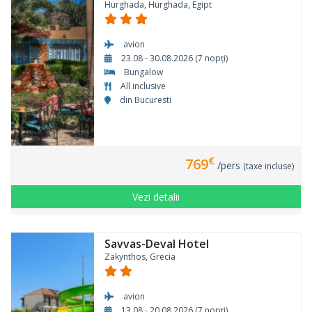
Hurghada, Hurghada, Egipt
avion
23.08 - 30.08.2026 (7 nopți)
Bungalow
All inclusive
din Bucuresti
€
769
/pers
(taxe incluse)
Vezi detalii
Savvas-Deval Hotel
Zakynthos, Grecia
avion
13.08 - 20.08.2026 (7 nopți)