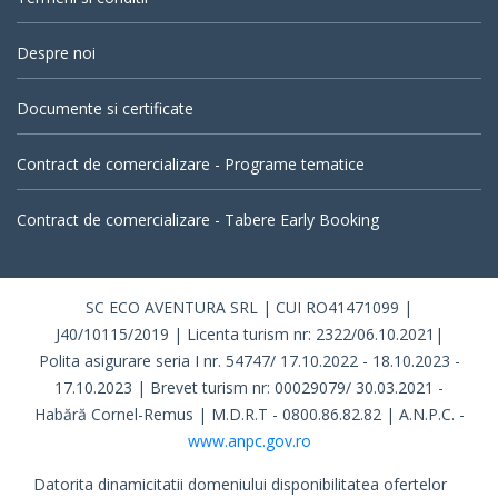
Despre noi
Documente si certificate
Contract de comercializare - Programe tematice
Contract de comercializare - Tabere Early Booking
SC ECO AVENTURA SRL | CUI RO41471099 |
J40/10115/2019 | Licenta turism nr: 2322/06.10.2021|
Polita asigurare seria I nr. 54747/ 17.10.2022 - 18.10.2023 -
17.10.2023 | Brevet turism nr: 00029079/ 30.03.2021 -
Habără Cornel-Remus | M.D.R.T - 0800.86.82.82 | A.N.P.C. -
www.anpc.gov.ro
Datorita dinamicitatii domeniului disponibilitatea ofertelor