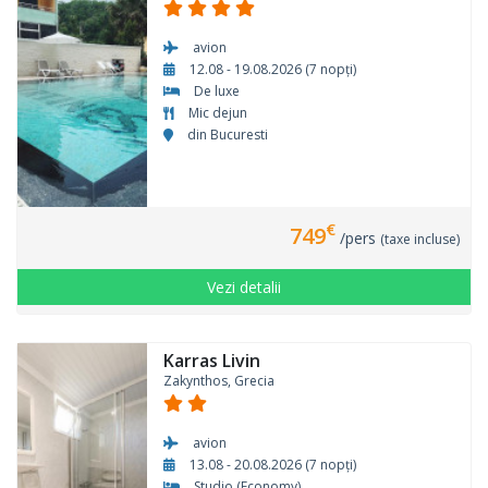
avion
12.08 - 19.08.2026 (7 nopți)
De luxe
Mic dejun
din Bucuresti
€
749
/pers
(taxe incluse)
Vezi detalii
Karras Livin
Zakynthos, Grecia
avion
13.08 - 20.08.2026 (7 nopți)
Studio (Economy)