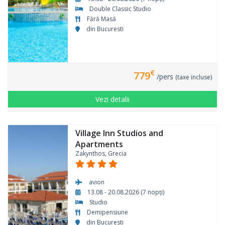
Double Classic Studio
Fără Masă
din Bucuresti
€
779
/pers
(taxe incluse)
Vezi detalii
Village Inn Studios and
Apartments
Zakynthos, Grecia
avion
13.08 - 20.08.2026 (7 nopți)
Studio
Demipensiune
din Bucuresti