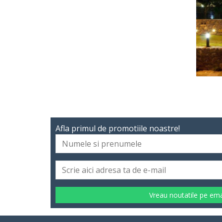
Afla primul de promotiile noastre!
Vreau noutatile pe ema