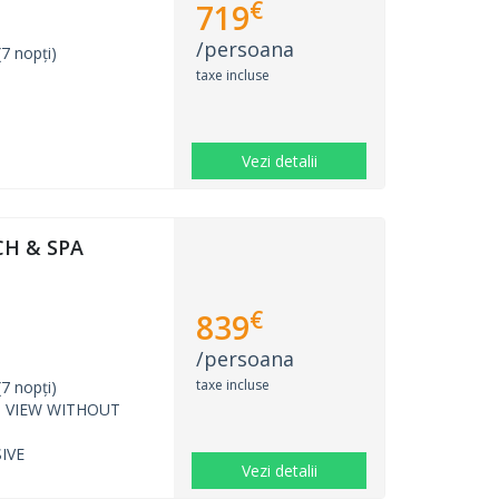
€
719
/persoana
7 nopți)
taxe incluse
Vezi detalii
CH & SPA
€
839
/persoana
taxe incluse
7 nopți)
 VIEW WITHOUT
IVE
Vezi detalii