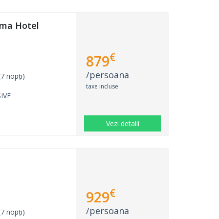
ma Hotel
€
879
/persoana
7 nopți)
taxe incluse
IVE
Vezi detalii
€
929
/persoana
7 nopți)