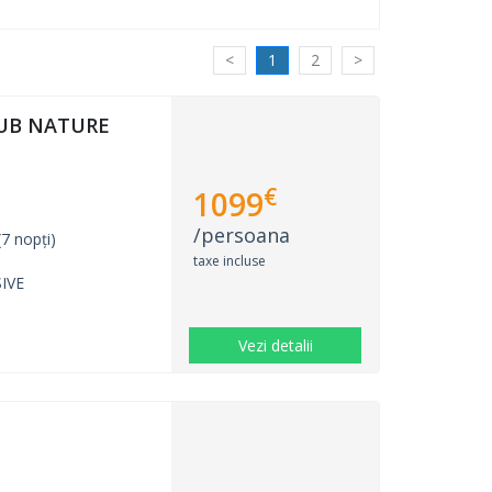
<
1
2
>
UB NATURE
€
1099
/persoana
7 nopți)
taxe incluse
IVE
Vezi detalii