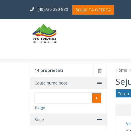
+(40)726 280 880
SOLICITA OFERTA
Home
14 proprietati
Seju
Cauta nume hotel
Turcia
Sterge
Stele
Ve
Ku