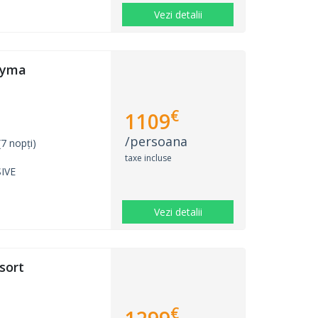
Vezi detalii
dyma
€
1109
/persoana
7 nopți)
taxe incluse
IVE
Vezi detalii
sort
€