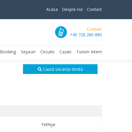
Acasa
Despre noi
Contact
Contact
+40 726 280 880
 Booking
Sejururi
Circuite
Cazari
Turism Intern
Caută vacanța dorită
Fethiye