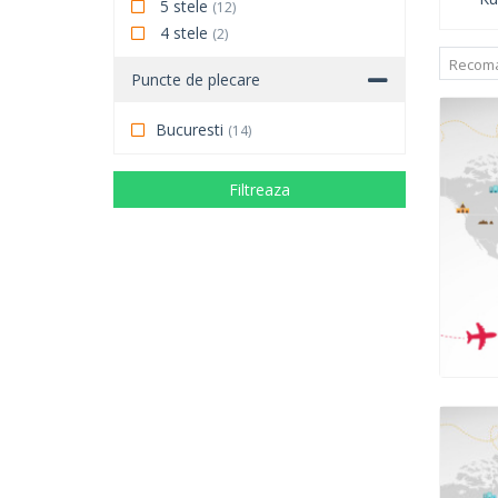
5 stele
(12)
4 stele
(2)
Recom
Puncte de plecare
Bucuresti
(14)
Filtreaza