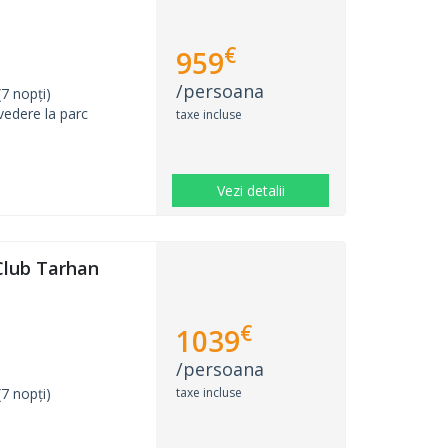
€
959
/persoana
7 nopți)
edere la parc
taxe incluse
Vezi detalii
Club Tarhan
€
1039
/persoana
taxe incluse
7 nopți)