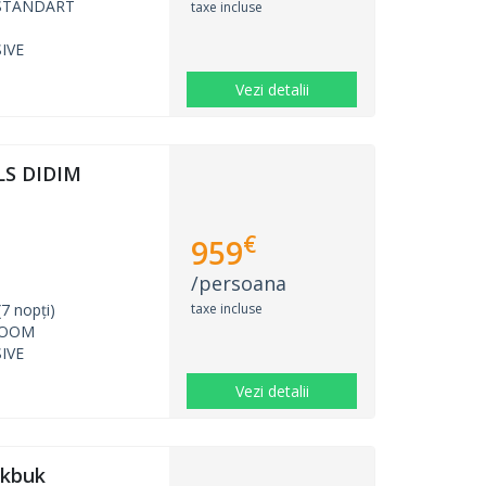
STANDART
taxe incluse
IVE
Vezi detalii
S DIDIM
€
959
/persoana
taxe incluse
7 nopți)
ROOM
IVE
Vezi detalii
Akbuk