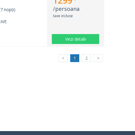
1299
/persoana
7 nopți)
taxe incluse
IVE
Vezi detalii
<
1
2
>