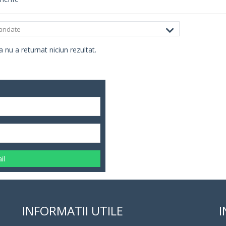
andate
 nu a returnat niciun rezultat.
il
INFORMATII UTILE
I