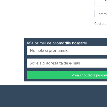
Recom
Cautarea
Afla primul de promotiile noastre!
Vreau noutatile pe ema