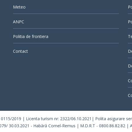
Meteo
Po
ANPC
Po
Politia de frontiera
Te
Contact
D
Do
Co
Co
/2019 | Licenta turism nr: 2322/06.10.2021| Polita asigurare seria 
079/ 30.03.2021 - Habără Cornel-Remus | M.D.R.T - 0800.86.82.82 | A