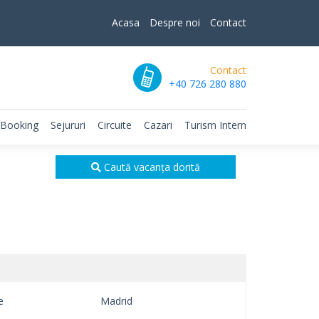
Acasa
Despre noi
Contact
Contact
+40 726 280 880
 Booking
Sejururi
Circuite
Cazari
Turism Intern
Caută vacanța dorită
e
Madrid