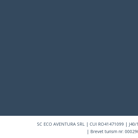
SC ECO AVENTURA SRL | CUI RO41471099 | J40/10115
| Brevet turism nr: 00029