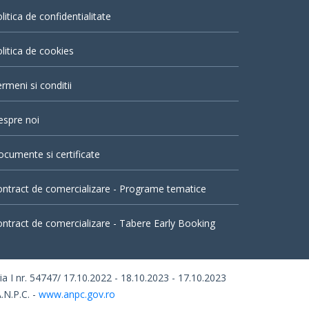
litica de confidentialitate
litica de cookies
rmeni si conditii
espre noi
cumente si certificate
ntract de comercializare - Programe tematice
ntract de comercializare - Tabere Early Booking
I nr. 54747/ 17.10.2022 - 18.10.2023 - 17.10.2023
.N.P.C. -
www.anpc.gov.ro