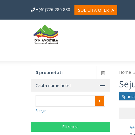
+(40)726 280 880
SOLICITA OFERTA
Home
0 proprietati
Seju
Cauta nume hotel
Spania
Sterge
Filtreaza
Ve
Te