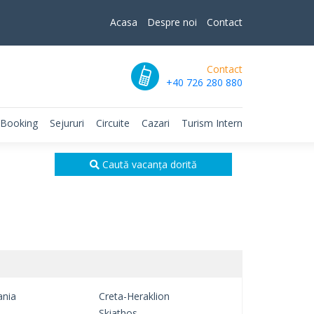
Acasa
Despre noi
Contact
Contact
+40 726 280 880
 Booking
Sejururi
Circuite
Cazari
Turism Intern
Caută vacanța dorită
ania
Creta-Heraklion
Skiathos