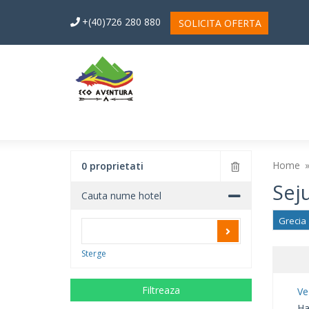
+(40)726 280 880
SOLICITA OFERTA
Home
0 proprietati
Seju
Cauta nume hotel
Grecia
Sterge
Filtreaza
Ve
Hal