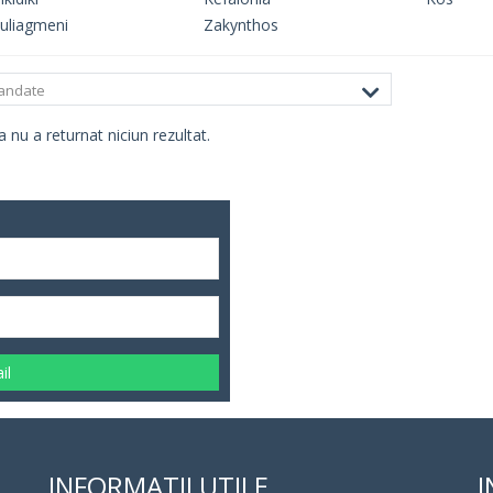
uliagmeni
Zakynthos
andate
 nu a returnat niciun rezultat.
il
INFORMATII UTILE
I