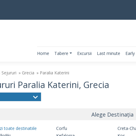
Home
Tabere
Excursii
Last minute
Early
Sejururi
Grecia
Paralia Katerini
ruri Paralia Katerini, Grecia
Alege Destinația
zi toate destinatiile
Corfu
Creta-Ch
kidiki
Kefalonia
Kos