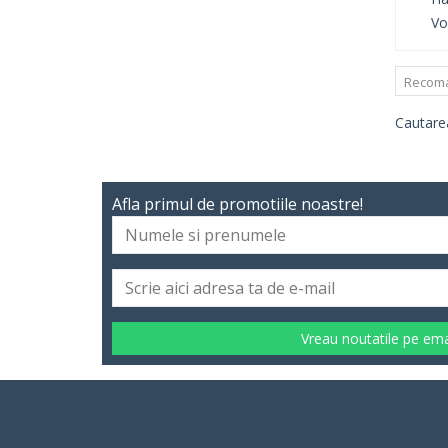
Vo
Recom
Cautarea
Afla primul de promotiile noastre!
Vreau noutatile pe ema