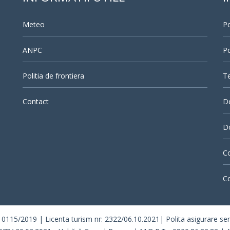
Meteo
Po
ANPC
Po
Politia de frontiera
Te
Contact
D
Do
Co
Co
/2019 | Licenta turism nr: 2322/06.10.2021| Polita asigurare seria 