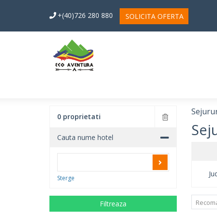
+(40)726 280 880
SOLICITA OFERTA
Sejurur
0 proprietati
Seju
Cauta nume hotel
Ju
Sterge
Recom
Filtreaza