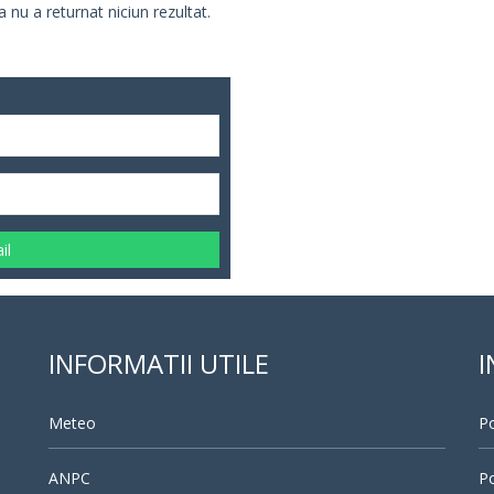
 nu a returnat niciun rezultat.
il
INFORMATII UTILE
I
Meteo
Po
ANPC
Po