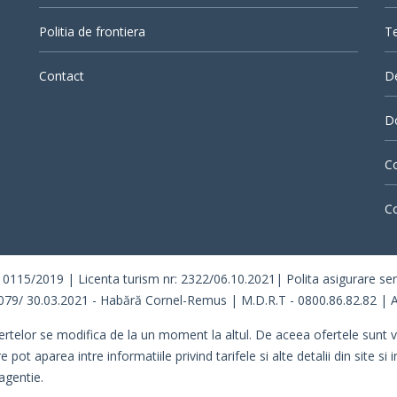
Politia de frontiera
Te
Contact
D
Do
Co
Co
/2019 | Licenta turism nr: 2322/06.10.2021| Polita asigurare seria 
079/ 30.03.2021 - Habără Cornel-Remus | M.D.R.T - 0800.86.82.82 | A
ertelor se modifica de la un moment la altul. De aceea ofertele sunt val
 aparea intre informatiile privind tarifele si alte detalii din site si i
agentie.