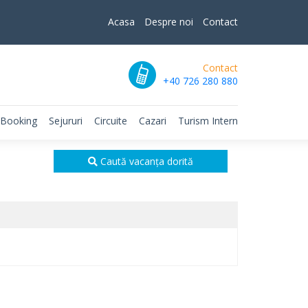
Acasa
Despre noi
Contact
Contact
+40 726 280 880
 Booking
Sejururi
Circuite
Cazari
Turism Intern
Caută vacanța dorită