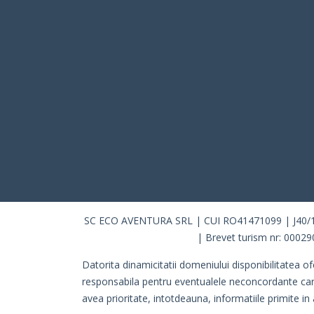
SC ECO AVENTURA SRL | CUI RO41471099 | J40/10115
| Brevet turism nr: 00029
Datorita dinamicitatii domeniului disponibilitatea of
responsabila pentru eventualele neconcordante care pot
avea prioritate, intotdeauna, informatiile primite in 