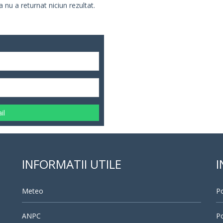
 nu a returnat niciun rezultat.
il
INFORMATII UTILE
I
Meteo
Po
ANPC
Po