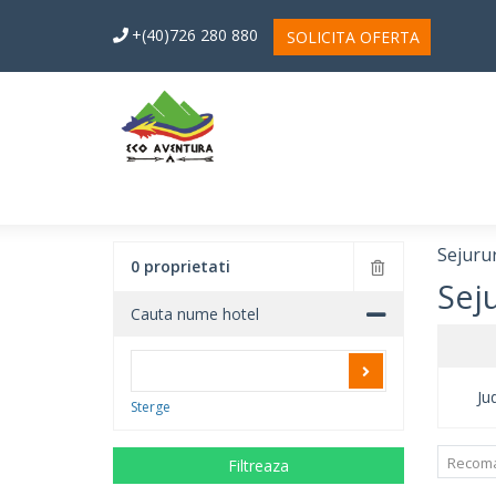
+(40)726 280 880
SOLICITA OFERTA
Sejurur
0 proprietati
Sej
Cauta nume hotel
Ju
Sterge
Recom
Filtreaza