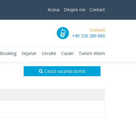
Acasa
Despre noi
Contact
Contact
+40 726 280 880
 Booking
Sejururi
Circuite
Cazari
Turism Intern
Caută vacanța dorită