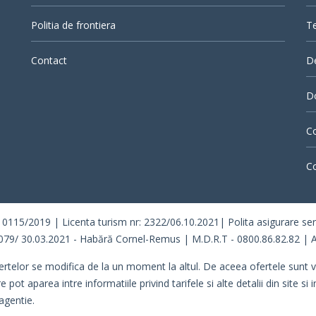
Politia de frontiera
Te
Contact
D
Do
Co
Co
/2019 | Licenta turism nr: 2322/06.10.2021| Polita asigurare seria 
079/ 30.03.2021 - Habără Cornel-Remus | M.D.R.T - 0800.86.82.82 | A
ertelor se modifica de la un moment la altul. De aceea ofertele sunt val
 aparea intre informatiile privind tarifele si alte detalii din site si i
agentie.