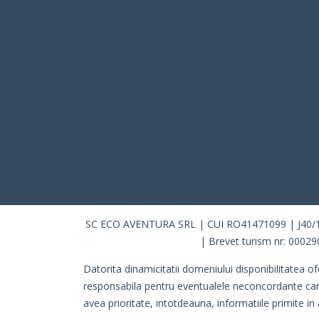
SC ECO AVENTURA SRL | CUI RO41471099 | J40/10115
| Brevet turism nr: 00029
Datorita dinamicitatii domeniului disponibilitatea of
responsabila pentru eventualele neconcordante care pot
avea prioritate, intotdeauna, informatiile primite in 