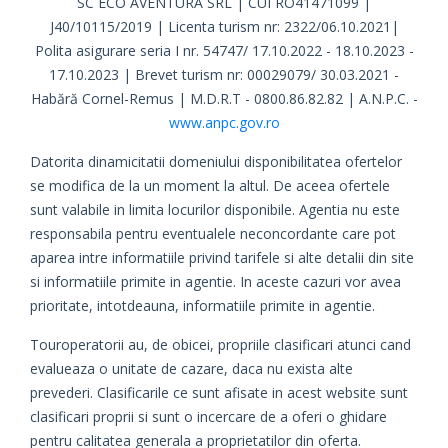
SC ECO AVENTURA SRL | CUI RO41471099 |
J40/10115/2019 | Licenta turism nr: 2322/06.10.2021|
Polita asigurare seria I nr. 54747/ 17.10.2022 - 18.10.2023 -
17.10.2023 | Brevet turism nr: 00029079/ 30.03.2021 -
Habără Cornel-Remus | M.D.R.T - 0800.86.82.82 | A.N.P.C. -
www.anpc.gov.ro
Datorita dinamicitatii domeniului disponibilitatea ofertelor
se modifica de la un moment la altul. De aceea ofertele
sunt valabile in limita locurilor disponibile. Agentia nu este
responsabila pentru eventualele neconcordante care pot
aparea intre informatiile privind tarifele si alte detalii din site
si informatiile primite in agentie. In aceste cazuri vor avea
prioritate, intotdeauna, informatiile primite in agentie.
Touroperatorii au, de obicei, propriile clasificari atunci cand
evalueaza o unitate de cazare, daca nu exista alte
prevederi. Clasificarile ce sunt afisate in acest website sunt
clasificari proprii si sunt o incercare de a oferi o ghidare
pentru calitatea generala a proprietatilor din oferta.