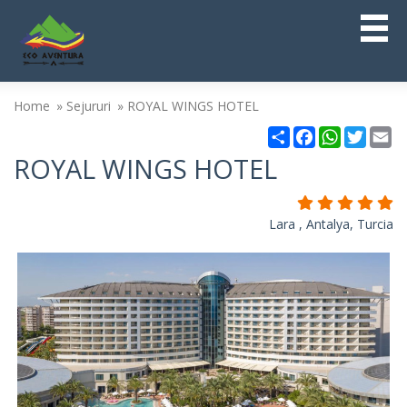
Home
Sejururi
ROYAL WINGS HOTEL
Partajare
Facebook
WhatsAp
Twitt
Em
ROYAL WINGS HOTEL
Lara , Antalya, Turcia