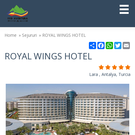
Home
Sejururi
ROYAL WINGS HOTEL
Partajare
Facebook
WhatsAp
Twitt
Em
ROYAL WINGS HOTEL
Lara , Antalya, Turcia