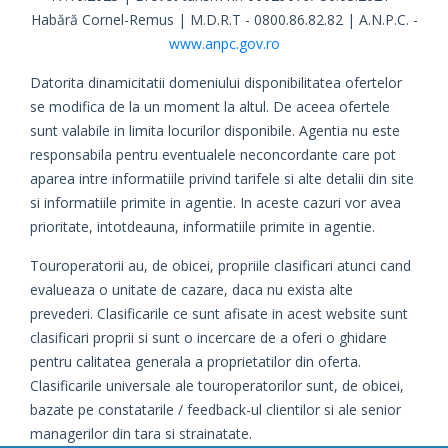
Habără Cornel-Remus | M.D.R.T - 0800.86.82.82 | A.N.P.C. -
www.anpc.gov.ro
Datorita dinamicitatii domeniului disponibilitatea ofertelor
se modifica de la un moment la altul. De aceea ofertele
sunt valabile in limita locurilor disponibile. Agentia nu este
responsabila pentru eventualele neconcordante care pot
aparea intre informatiile privind tarifele si alte detalii din site
si informatiile primite in agentie. In aceste cazuri vor avea
prioritate, intotdeauna, informatiile primite in agentie.
Touroperatorii au, de obicei, propriile clasificari atunci cand
evalueaza o unitate de cazare, daca nu exista alte
prevederi. Clasificarile ce sunt afisate in acest website sunt
clasificari proprii si sunt o incercare de a oferi o ghidare
pentru calitatea generala a proprietatilor din oferta.
Clasificarile universale ale touroperatorilor sunt, de obicei,
bazate pe constatarile / feedback-ul clientilor si ale senior
managerilor din tara si strainatate.