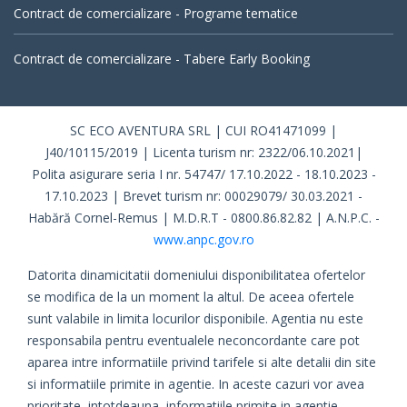
Contract de comercializare - Programe tematice
Contract de comercializare - Tabere Early Booking
SC ECO AVENTURA SRL | CUI RO41471099 |
J40/10115/2019 | Licenta turism nr: 2322/06.10.2021|
Polita asigurare seria I nr. 54747/ 17.10.2022 - 18.10.2023 -
17.10.2023 | Brevet turism nr: 00029079/ 30.03.2021 -
Habără Cornel-Remus | M.D.R.T - 0800.86.82.82 | A.N.P.C. -
www.anpc.gov.ro
Datorita dinamicitatii domeniului disponibilitatea ofertelor
se modifica de la un moment la altul. De aceea ofertele
sunt valabile in limita locurilor disponibile. Agentia nu este
responsabila pentru eventualele neconcordante care pot
aparea intre informatiile privind tarifele si alte detalii din site
si informatiile primite in agentie. In aceste cazuri vor avea
prioritate, intotdeauna, informatiile primite in agentie.