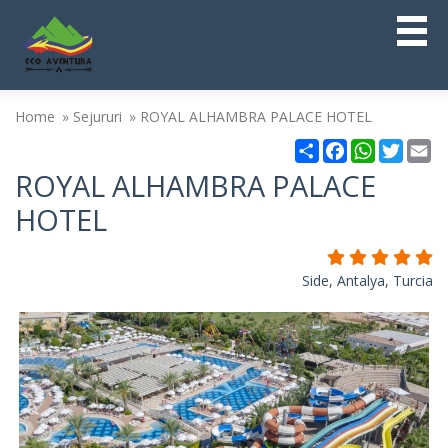
Home
Sejururi
ROYAL ALHAMBRA PALACE HOTEL
Partajare
Facebook
WhatsAp
Twitt
Em
ROYAL ALHAMBRA PALACE
HOTEL
Side, Antalya, Turcia