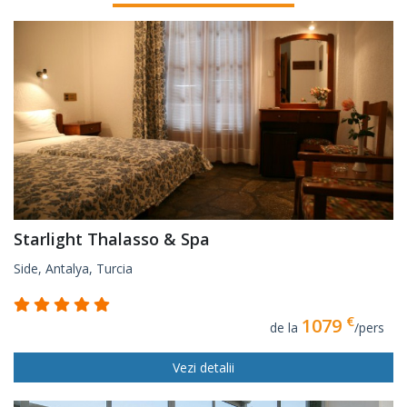
Starlight Thalasso & Spa
Side, Antalya, Turcia
€
1079
de la
/pers
Vezi detalii