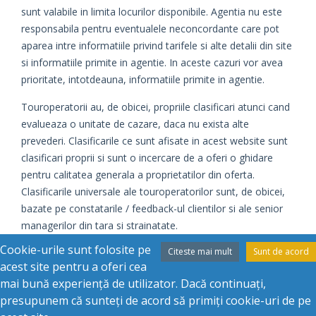
sunt valabile in limita locurilor disponibile. Agentia nu este
responsabila pentru eventualele neconcordante care pot
aparea intre informatiile privind tarifele si alte detalii din site
si informatiile primite in agentie. In aceste cazuri vor avea
prioritate, intotdeauna, informatiile primite in agentie.
Touroperatorii au, de obicei, propriile clasificari atunci cand
evalueaza o unitate de cazare, daca nu exista alte
prevederi. Clasificarile ce sunt afisate in acest website sunt
clasificari proprii si sunt o incercare de a oferi o ghidare
pentru calitatea generala a proprietatilor din oferta.
Clasificarile universale ale touroperatorilor sunt, de obicei,
bazate pe constatarile / feedback-ul clientilor si ale senior
managerilor din tara si strainatate.
Cookie-urile sunt folosite pe
Citeste mai mult
Sunt de acord
Daca este cazul, evaluarile oficiale sunt date de catre
acest site pentru a oferi cea
autoritatile din fiecare tara si au tendinta de a da o
mai bună experiență de utilizator. Dacă continuați,
clasificare corecta bazata pe standardele relative din tara
presupunem că sunteți de acord să primiți cookie-uri de pe
respectiva.