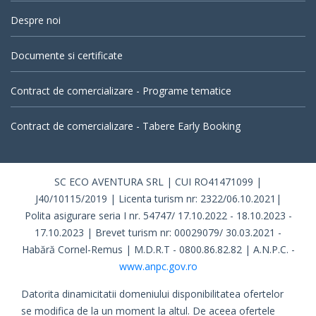
Despre noi
Documente si certificate
Contract de comercializare - Programe tematice
Contract de comercializare - Tabere Early Booking
SC ECO AVENTURA SRL | CUI RO41471099 |
J40/10115/2019 | Licenta turism nr: 2322/06.10.2021|
Polita asigurare seria I nr. 54747/ 17.10.2022 - 18.10.2023 -
17.10.2023 | Brevet turism nr: 00029079/ 30.03.2021 -
Habără Cornel-Remus | M.D.R.T - 0800.86.82.82 | A.N.P.C. -
www.anpc.gov.ro
Datorita dinamicitatii domeniului disponibilitatea ofertelor
se modifica de la un moment la altul. De aceea ofertele