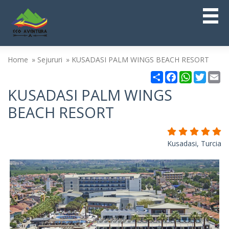
Home
Sejururi
KUSADASI PALM WINGS BEACH RESORT
Partajare
Facebook
WhatsAp
Twitt
Em
KUSADASI PALM WINGS
BEACH RESORT
Kusadasi, Turcia