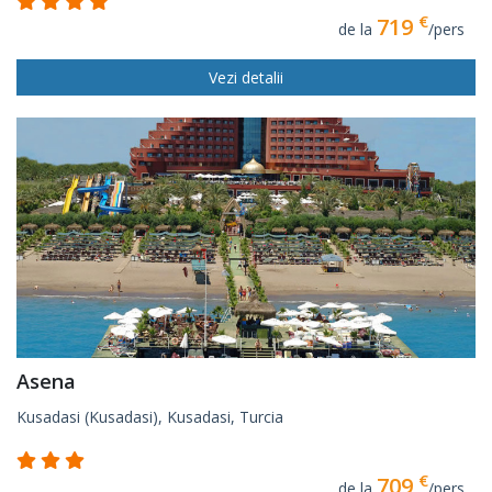
€
719
de la
/pers
Vezi detalii
Asena
Kusadasi (Kusadasi), Kusadasi, Turcia
€
709
de la
/pers