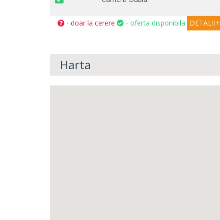
- doar la cerere
- oferta disponibila
DETALII+
Harta