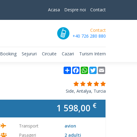
Acasa
Despre noi
Contact
Contact
+40 726 280 880
 Booking
Sejururi
Circuite
Cazari
Turism Intern
Partajare
Facebook
WhatsApp
Twitter
Email
Side, Antalya, Turcia
€
1 598,00
Transport
avion
Pasageri
2 adulti