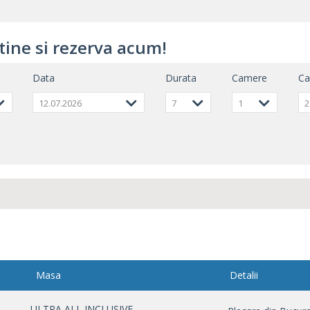
tine si rezerva acum!
Data
Durata
Camere
C
12.07.2026
7
1
2
Masa
Detalii
ULTRA ALL INCLUSIVE