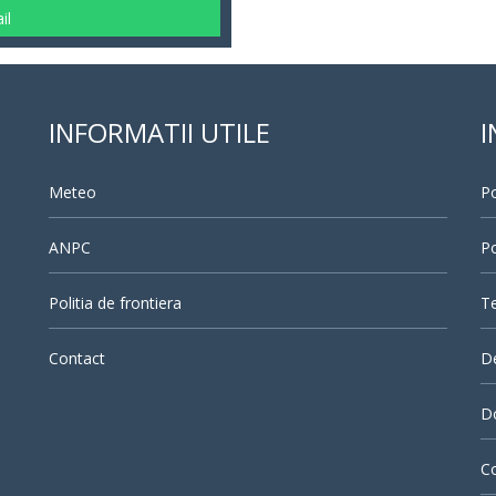
il
INFORMATII UTILE
I
Meteo
Po
ANPC
Po
Politia de frontiera
Te
Contact
D
Do
Co