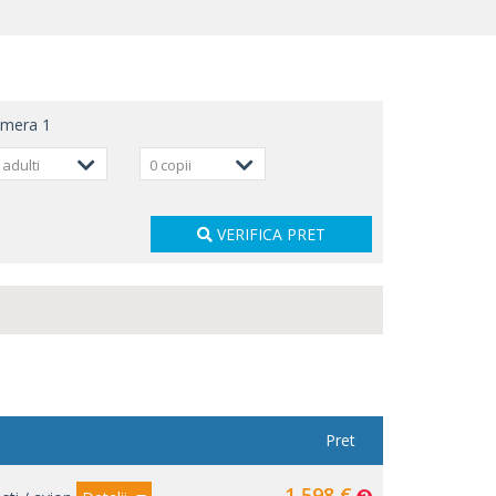
amera
1
 adulti
0 copii
VERIFICA PRET
Pret
1 598 €