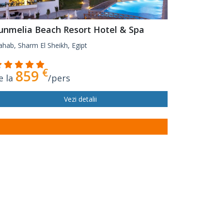
unmelia Beach Resort Hotel & Spa
hab, Sharm El Sheikh, Egipt
€
859
e la
/pers
Vezi detalii