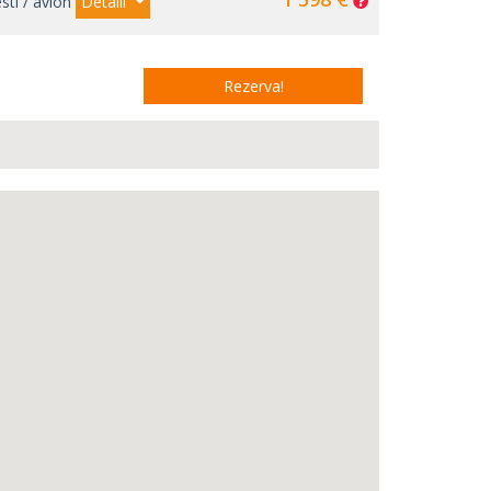
sti / avion
Detalii
Rezerva!