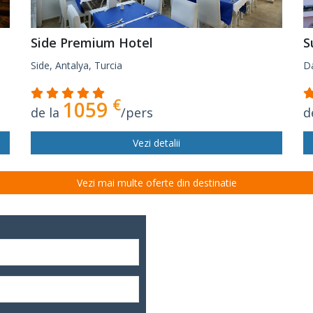
Side Premium Hotel
S
Side, Antalya, Turcia
Da
€
1059
de la
/pers
d
Vezi detalii
Vezi mai multe oferte din destinatie