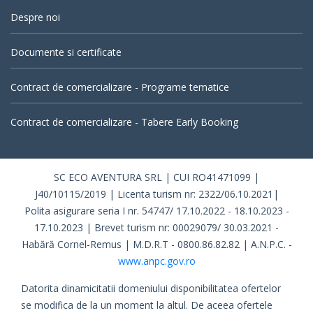
Despre noi
Documente si certificate
Contract de comercializare - Programe tematice
Contract de comercializare - Tabere Early Booking
SC ECO AVENTURA SRL | CUI RO41471099 |
J40/10115/2019 | Licenta turism nr: 2322/06.10.2021|
Polita asigurare seria I nr. 54747/ 17.10.2022 - 18.10.2023 -
17.10.2023 | Brevet turism nr: 00029079/ 30.03.2021 -
Habără Cornel-Remus | M.D.R.T - 0800.86.82.82 | A.N.P.C. -
www.anpc.gov.ro
Datorita dinamicitatii domeniului disponibilitatea ofertelor
se modifica de la un moment la altul. De aceea ofertele