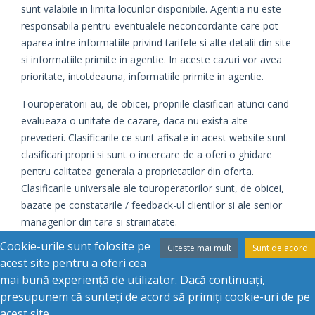
sunt valabile in limita locurilor disponibile. Agentia nu este
responsabila pentru eventualele neconcordante care pot
aparea intre informatiile privind tarifele si alte detalii din site
si informatiile primite in agentie. In aceste cazuri vor avea
prioritate, intotdeauna, informatiile primite in agentie.
Touroperatorii au, de obicei, propriile clasificari atunci cand
evalueaza o unitate de cazare, daca nu exista alte
prevederi. Clasificarile ce sunt afisate in acest website sunt
clasificari proprii si sunt o incercare de a oferi o ghidare
pentru calitatea generala a proprietatilor din oferta.
Clasificarile universale ale touroperatorilor sunt, de obicei,
bazate pe constatarile / feedback-ul clientilor si ale senior
managerilor din tara si strainatate.
Cookie-urile sunt folosite pe
Citeste mai mult
Sunt de acord
Daca este cazul, evaluarile oficiale sunt date de catre
acest site pentru a oferi cea
autoritatile din fiecare tara si au tendinta de a da o
mai bună experiență de utilizator. Dacă continuați,
clasificare corecta bazata pe standardele relative din tara
presupunem că sunteți de acord să primiți cookie-uri de pe
Caută vacanța dorită
respectiva.
acest site