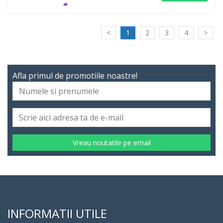
<
1
2
3
4
>
Afla primul de promotiile noastre!
Vreau noutatile pe email
INFORMATII UTILE