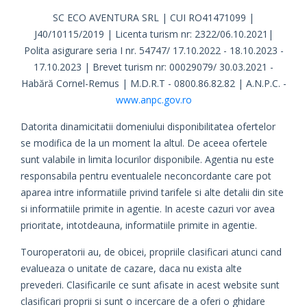
SC ECO AVENTURA SRL | CUI RO41471099 |
J40/10115/2019 | Licenta turism nr: 2322/06.10.2021|
Polita asigurare seria I nr. 54747/ 17.10.2022 - 18.10.2023 -
17.10.2023 | Brevet turism nr: 00029079/ 30.03.2021 -
Habără Cornel-Remus | M.D.R.T - 0800.86.82.82 | A.N.P.C. -
www.anpc.gov.ro
Datorita dinamicitatii domeniului disponibilitatea ofertelor
se modifica de la un moment la altul. De aceea ofertele
sunt valabile in limita locurilor disponibile. Agentia nu este
responsabila pentru eventualele neconcordante care pot
aparea intre informatiile privind tarifele si alte detalii din site
si informatiile primite in agentie. In aceste cazuri vor avea
prioritate, intotdeauna, informatiile primite in agentie.
Touroperatorii au, de obicei, propriile clasificari atunci cand
evalueaza o unitate de cazare, daca nu exista alte
prevederi. Clasificarile ce sunt afisate in acest website sunt
clasificari proprii si sunt o incercare de a oferi o ghidare