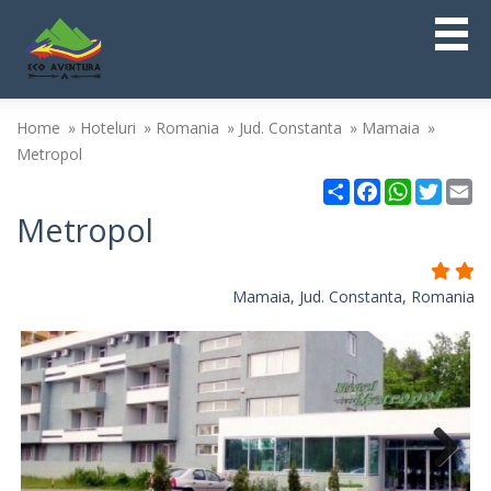
Home
Hoteluri
Romania
Jud. Constanta
Mamaia
Metropol
Partajare
Facebook
WhatsAp
Twitt
Em
Metropol
Mamaia, Jud. Constanta, Romania
Next