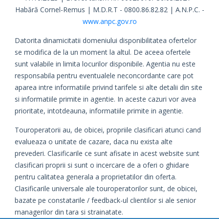
Habără Cornel-Remus | M.D.R.T - 0800.86.82.82 | A.N.P.C. -
www.anpc.gov.ro
Datorita dinamicitatii domeniului disponibilitatea ofertelor
se modifica de la un moment la altul. De aceea ofertele
sunt valabile in limita locurilor disponibile. Agentia nu este
responsabila pentru eventualele neconcordante care pot
aparea intre informatiile privind tarifele si alte detalii din site
si informatiile primite in agentie. In aceste cazuri vor avea
prioritate, intotdeauna, informatiile primite in agentie.
Touroperatorii au, de obicei, propriile clasificari atunci cand
evalueaza o unitate de cazare, daca nu exista alte
prevederi. Clasificarile ce sunt afisate in acest website sunt
clasificari proprii si sunt o incercare de a oferi o ghidare
pentru calitatea generala a proprietatilor din oferta.
Clasificarile universale ale touroperatorilor sunt, de obicei,
bazate pe constatarile / feedback-ul clientilor si ale senior
managerilor din tara si strainatate.