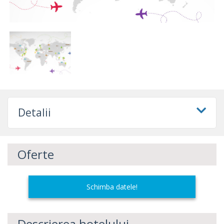
Detalii
Oferte
Schimba datele!
Descrierea hotelului