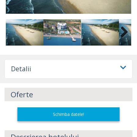
Next
Detalii
Oferte
Schimba datele!
Descrierea hotelului