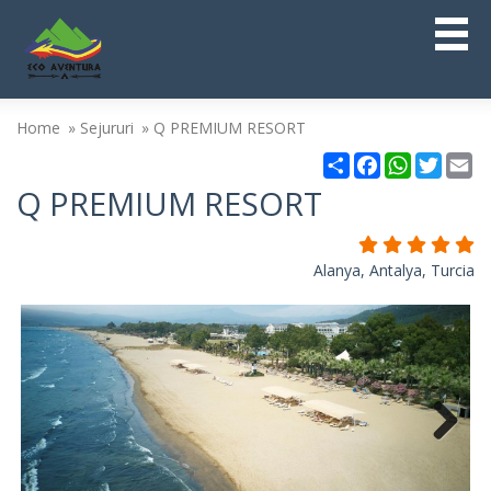
Home
Sejururi
Q PREMIUM RESORT
Partajare
Facebook
WhatsAp
Twitt
Em
Q PREMIUM RESORT
Alanya, Antalya, Turcia
Next