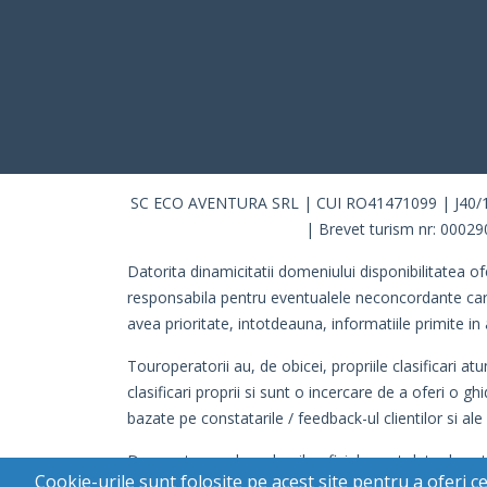
SC ECO AVENTURA SRL | CUI RO41471099 | J40/10115
| Brevet turism nr: 00029
Datorita dinamicitatii domeniului disponibilitatea of
responsabila pentru eventualele neconcordante care pot
avea prioritate, intotdeauna, informatiile primite in 
Touroperatorii au, de obicei, propriile clasificari a
clasificari proprii si sunt o incercare de a oferi o gh
bazate pe constatarile / feedback-ul clientilor si ale
Daca este cazul, evaluarile oficiale sunt date de cat
Cookie-urile sunt folosite pe acest site pentru a oferi 
respectiva.