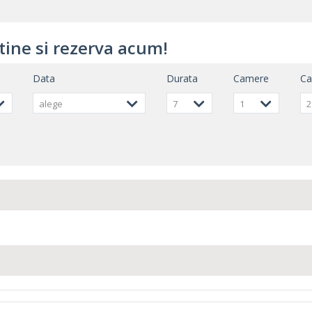
tine si rezerva acum!
Data
Durata
Camere
C
alege
7
1
2