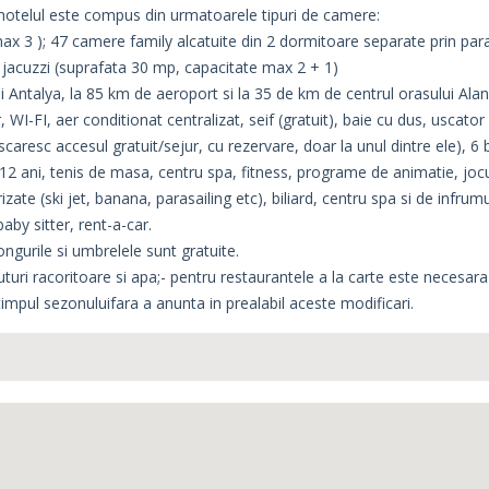
 hotelul este compus din urmatoarele tipuri de camere:
x 3 ); 47 camere family alcatuite din 2 dormitoare separate prin pa
 jacuzzi (suprafata 30 mp, capacitate max 2 + 1)
ui Antalya, la 85 km de aeroport si la 35 de km de centrul orasului Alan
WI-FI, aer conditionat centralizat, seif (gratuit), baie cu dus, uscator
scaresc accesul gratuit/sejur, cu rezervare, doar la unul dintre ele), 6 b
-12 ani, tenis de masa, centru spa, fitness, programe de animatie, jocur
te (ski jet, banana, parasailing etc), biliard, centru spa si de infrum
baby sitter, rent-a-car.
ongurile si umbrelele sunt gratuite.
uturi racoritoare si apa;- pentru restaurantele a la carte este necesara
timpul sezonuluifara a anunta in prealabil aceste modificari.