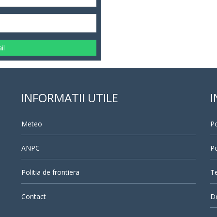
il
INFORMATII UTILE
I
Meteo
Po
ANPC
Po
Politia de frontiera
Te
Contact
D