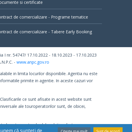
cumente si certificate
ntract de comercializare - Programe tematice
ntract de comercializare - Tabere Early Booking
I nr. 54747/ 17.10.2022 - 18.10.2023 - 17.10.2023
.N.P.C. -
www.anpc.gov.ro
abile in limita locurilor disponibile. Agentia nu este
nformatiile primite in agentie. In aceste cazuri vor
Clasificarile ce sunt afisate in acest website sunt
 universale ale touroperatorilor sunt, de obicei,
ecta bazata pe standardele relative din tara
upunem că sunteți de
Citeste mai mult
Sunt de acord