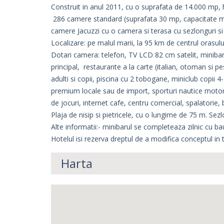
Construit in anul 2011, cu o suprafata de 14.000 mp,
286 camere standard (suprafata 30 mp, capacitate ma
camere Jacuzzi cu o camera si terasa cu sezlonguri si
Localizare: pe malul marii, la 95 km de centrul orasul
Dotari camera: telefon, TV LCD 82 cm satelit, minibar, 
principal, restaurante a la carte (italian, otoman si pe
adulti si copii, piscina cu 2 tobogane, miniclub copii 4
premium locale sau de import, sporturi nautice motoriza
de jocuri, internet cafe, centru comercial, spalatorie, 
Plaja de nisip si pietricele, cu o lungime de 75 m. Sezl
Alte informatii:- minibarul se completeaza zilnic cu ba
Hotelul isi rezerva dreptul de a modifica conceptul in 
Harta