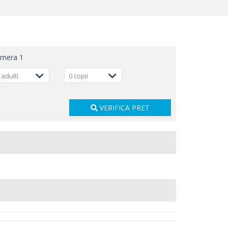
amera
1
 adulti
0 copii
VERIFICA PRET