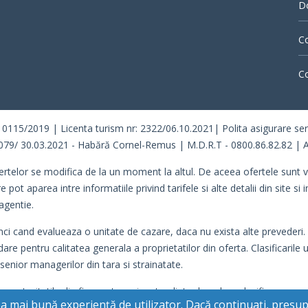
Do
Co
Co
/2019 | Licenta turism nr: 2322/06.10.2021| Polita asigurare seria 
079/ 30.03.2021 - Habără Cornel-Remus | M.D.R.T - 0800.86.82.82 | A
ertelor se modifica de la un moment la altul. De aceea ofertele sunt val
 aparea intre informatiile privind tarifele si alte detalii din site si i
agentie.
tunci cand evalueaza o unitate de cazare, daca nu exista alte prevederi. 
idare pentru calitatea generala a proprietatilor din oferta. Clasificarile
 senior managerilor din tara si strainatate.
re autoritatile din fiecare tara si au tendinta de a da o clasificare cor
cea mai bună experiență de utilizator. Dacă continuați, pres