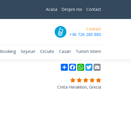
Acasa
Despre noi
Contact
Contact
+40 726 280 880
 Booking
Sejururi
Circuite
Cazari
Turism Intern
Partajare
Facebook
WhatsApp
Twitter
Email
Creta-Heraklion, Grecia