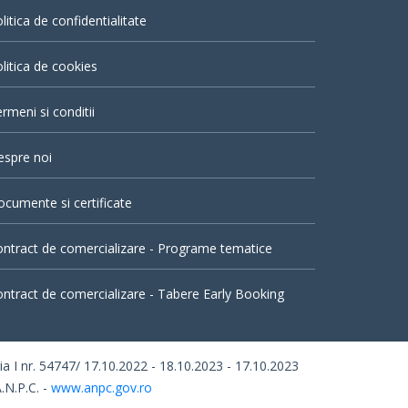
litica de confidentialitate
litica de cookies
rmeni si conditii
espre noi
cumente si certificate
ntract de comercializare - Programe tematice
ntract de comercializare - Tabere Early Booking
I nr. 54747/ 17.10.2022 - 18.10.2023 - 17.10.2023
.N.P.C. -
www.anpc.gov.ro