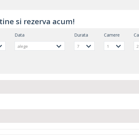
tine si rezerva acum!
Data
Durata
Camere
C
alege
7
1
2