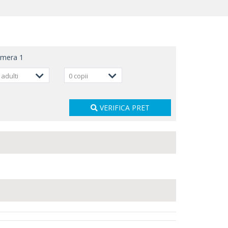
amera
1
 adulti
0 copii
VERIFICA PRET