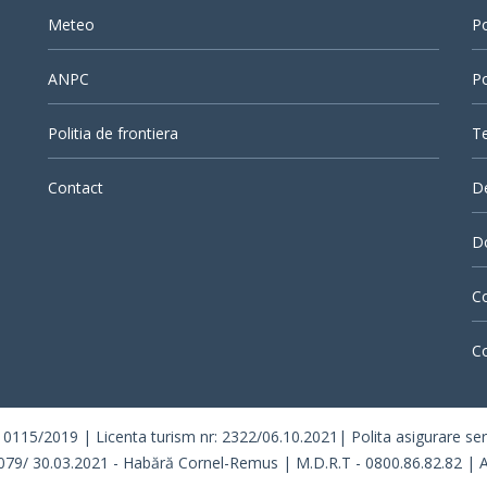
Meteo
Po
ANPC
Po
Politia de frontiera
Te
Contact
D
Do
Co
Co
/2019 | Licenta turism nr: 2322/06.10.2021| Polita asigurare seria 
079/ 30.03.2021 - Habără Cornel-Remus | M.D.R.T - 0800.86.82.82 | A