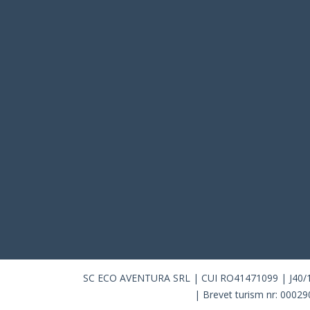
SC ECO AVENTURA SRL | CUI RO41471099 | J40/10115
| Brevet turism nr: 00029