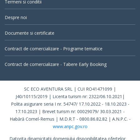
Termeni si conditii
Despre noi
Documente si certificate
Contract de comercializare - Programe tematice
Contract de comercializare - Tabere Early Booking
SC ECO AVENTURA SRL | CUI RO41471099 |
J40/10115/2019 | Licenta turism nr: 2322/06.10.2021|
Polita asigurare seria I nr. 54747/ 17.10.2022 - 18.10.2023 -
17.10.2023 | Brevet turism nr: 00029079/ 30.03.2021 -
Habără Cornel-Remus | M.D.R.T - 0800.86.82.82 | A.N.P.C. -
www.anpc.gov.ro
Datorita dinamicitatii domeniului disponibilitatea ofertelor