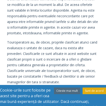
se modifica de la un moment la altul. De aceea ofertele
sunt valabile in limita locurilor disponibile. Agentia nu este
responsabila pentru eventualele neconcordante care pot
aparea intre informatiile privind tarifele si alte detalii din site
si informatiile primite in agentie. In aceste cazuri vor avea
prioritate, intotdeauna, informatiile primite in agentie.
Touroperatorii au, de obicei, propriile clasificari atunci cand
evalueaza o unitate de cazare, daca nu exista alte
prevederi. Clasificarile ce sunt afisate in acest website sunt
clasificari proprii si sunt o incercare de a oferi o ghidare
pentru calitatea generala a proprietatilor din oferta.
Clasificarile universale ale touroperatorilor sunt, de obicei,
bazate pe constatarile / feedback-ul clientilor si ale senior
managerilor din tara si strainatate.
Cookie-urile sunt folosite pe
Citeste mai mult
Sunt de acord
Daca este cazul, evaluarile oficiale sunt date de catre
acest site pentru a oferi cea
autoritatile din fiecare tara si au tendinta de a da o
mai bună experiență de utilizator. Dacă continuați,
clasificare corecta bazata pe standardele relative din tara