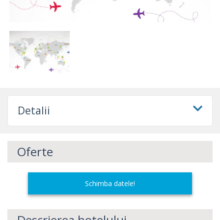
Detalii
Oferte
Schimba datele!
Descrierea hotelului