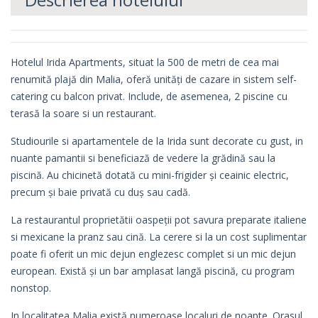
Hotelul Irida Apartments, situat la 500 de metri de cea mai
renumită plajă din Malia, oferă unități de cazare in sistem self-
catering cu balcon privat. Include, de asemenea, 2 piscine cu
terasă la soare si un restaurant.
Studiourile si apartamentele de la Irida sunt decorate cu gust, in
nuante pamantii si beneficiază de vedere la grădină sau la
piscină. Au chicinetă dotată cu mini-frigider și ceainic electric,
precum și baie privată cu duș sau cadă.
La restaurantul proprietătii oaspeții pot savura preparate italiene
si mexicane la pranz sau cină. La cerere si la un cost suplimentar
poate fi oferit un mic dejun englezesc complet si un mic dejun
european. Există și un bar amplasat langă piscină, cu program
nonstop.
In localitatea Malia există numeroase localuri de noapte. Orasul