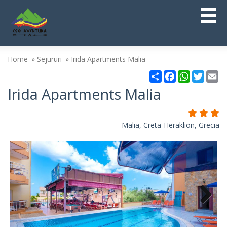
Home
Sejururi
Irida Apartments Malia
Partajare
Facebook
WhatsAp
Twitt
Em
Irida Apartments Malia
Malia, Creta-Heraklion, Grecia
Next