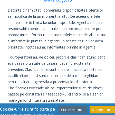
www.anpc.gov.ro
Datorita dinamicitatii domeniului disponibilitatea ofertelor
se modifica de la un moment la altul. De aceea ofertele
sunt valabile in limita locurilor disponibile. Agentia nu este
responsabila pentru eventualele neconcordante care pot
aparea intre informatiile privind tarifele si alte detalii din site
si informatiile primite in agentie. In aceste cazuri vor avea
prioritate, intotdeauna, informatiile primite in agentie.
Touroperatorii au, de obicei, propriile clasificari atunci cand
evalueaza o unitate de cazare, daca nu exista alte
prevederi. Clasificarile ce sunt afisate in acest website sunt
clasificari proprii si sunt o incercare de a oferi o ghidare
pentru calitatea generala a proprietatilor din oferta.
Clasificarile universale ale touroperatorilor sunt, de obicei,
bazate pe constatarile / feedback-ul clientilor si ale senior
managerilor din tara si strainatate.
Cookie-urile sunt folosite pe
Citeste mai mult
Sunt de acord
Daca este cazul, evaluarile oficiale sunt date de catre