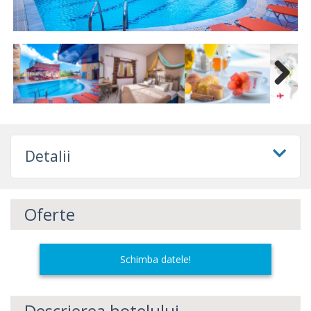
Next
Detalii
Oferte
Schimba datele!
Descrierea hotelului