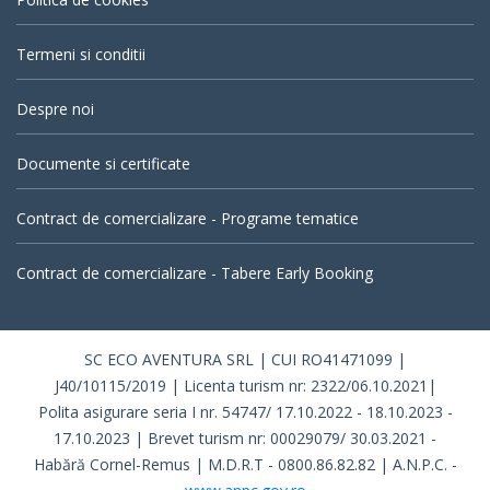
Termeni si conditii
Despre noi
Documente si certificate
Contract de comercializare - Programe tematice
Contract de comercializare - Tabere Early Booking
SC ECO AVENTURA SRL | CUI RO41471099 |
J40/10115/2019 | Licenta turism nr: 2322/06.10.2021|
Polita asigurare seria I nr. 54747/ 17.10.2022 - 18.10.2023 -
17.10.2023 | Brevet turism nr: 00029079/ 30.03.2021 -
Habără Cornel-Remus | M.D.R.T - 0800.86.82.82 | A.N.P.C. -