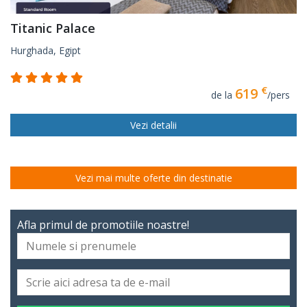
Titanic Palace
Hurghada, Egipt
€
619
de la
/pers
Vezi detalii
Vezi mai multe oferte din destinatie
Afla primul de promotiile noastre!