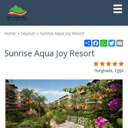
Home
Sejururi
Sunrise Aqua Joy Resort
Partajare
Facebook
WhatsAp
Twitt
Em
Sunrise Aqua Joy Resort
Hurghada, Egipt
Next