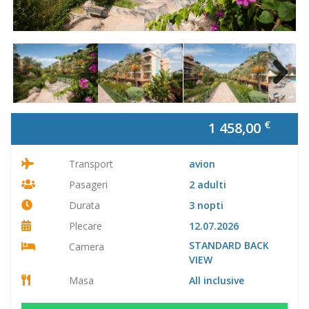
Next
€
1 458,00
Transport
avion
Pasageri
2 adulti
Durata
3 nopti
Plecare
12.07.2026
STANDARD BACK
Camera
VIEW
Masa
All inclusive