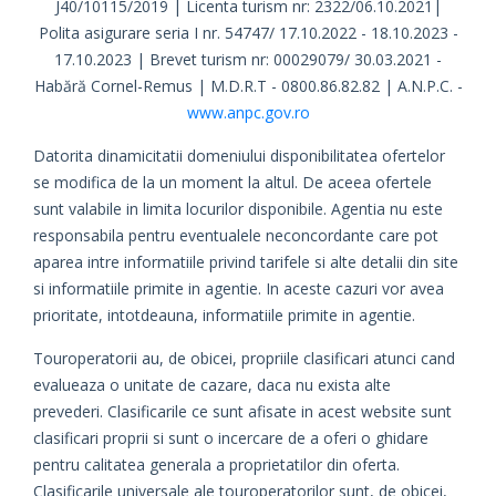
J40/10115/2019 | Licenta turism nr: 2322/06.10.2021|
Polita asigurare seria I nr. 54747/ 17.10.2022 - 18.10.2023 -
17.10.2023 | Brevet turism nr: 00029079/ 30.03.2021 -
Habără Cornel-Remus | M.D.R.T - 0800.86.82.82 | A.N.P.C. -
www.anpc.gov.ro
Datorita dinamicitatii domeniului disponibilitatea ofertelor
se modifica de la un moment la altul. De aceea ofertele
sunt valabile in limita locurilor disponibile. Agentia nu este
responsabila pentru eventualele neconcordante care pot
aparea intre informatiile privind tarifele si alte detalii din site
si informatiile primite in agentie. In aceste cazuri vor avea
prioritate, intotdeauna, informatiile primite in agentie.
Touroperatorii au, de obicei, propriile clasificari atunci cand
evalueaza o unitate de cazare, daca nu exista alte
prevederi. Clasificarile ce sunt afisate in acest website sunt
clasificari proprii si sunt o incercare de a oferi o ghidare
pentru calitatea generala a proprietatilor din oferta.
Clasificarile universale ale touroperatorilor sunt, de obicei,