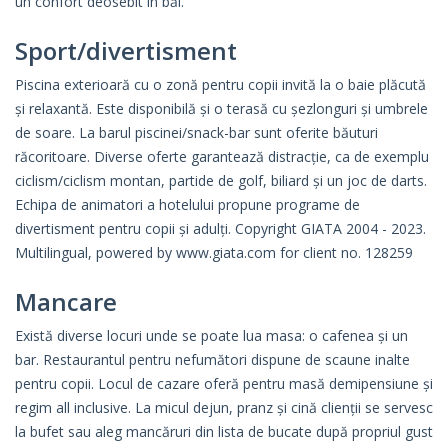
un confort deosebit in băi.
Sport/divertisment
Piscina exterioară cu o zonă pentru copii invită la o baie plăcută
și relaxantă. Este disponibilă și o terasă cu șezlonguri și umbrele
de soare. La barul piscinei/snack-bar sunt oferite băuturi
răcoritoare. Diverse oferte garantează distracție, ca de exemplu
ciclism/ciclism montan, partide de golf, biliard și un joc de darts.
Echipa de animatori a hotelului propune programe de
divertisment pentru copii și adulți. Copyright GIATA 2004 - 2023.
Multilingual, powered by www.giata.com for client no. 128259
Mancare
Există diverse locuri unde se poate lua masa: o cafenea și un
bar. Restaurantul pentru nefumători dispune de scaune inalte
pentru copii. Locul de cazare oferă pentru masă demipensiune și
regim all inclusive. La micul dejun, pranz și cină clienții se servesc
la bufet sau aleg mancăruri din lista de bucate după propriul gust