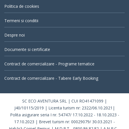
Politica de cookies
Termeni si conditii
Despre noi
Documente si certificate
Contract de comercializare - Programe tematice
Contract de comercializare - Tabere Early Booking
SC ECO AVENTURA SRL | CUI RO41471099 |
J40/10115/2019 | Licenta turism nr: 2322/06.10.2021|
Polita asigurare seria I nr. 54747/ 17.10.2022 - 18.10.2023 -
17.10.2023 | Brevet turism nr: 00029079/ 30.03.2021 -
Habără Cornel-Remus | M.D.R.T - 0800.86.82.82 | A.N.P.C. -