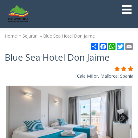
Home
Sejururi
Blue Sea Hotel Don Jaime
Partajare
Facebook
WhatsAp
Twitt
Em
Blue Sea Hotel Don Jaime
Cala Millor, Mallorca, Spania
Next