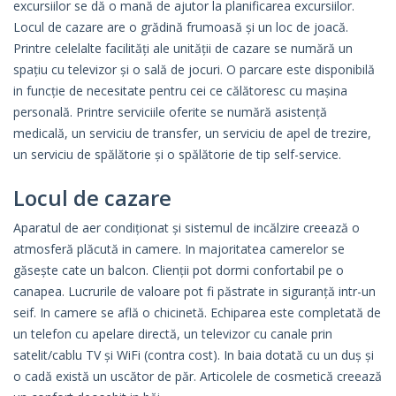
excursiilor se dă o mană de ajutor la planificarea excursiilor.
Locul de cazare are o grădină frumoasă și un loc de joacă.
Printre celelalte facilități ale unității de cazare se numără un
spațiu cu televizor și o sală de jocuri. O parcare este disponibilă
in funcție de necesitate pentru cei ce călătoresc cu mașina
personală. Printre serviciile oferite se numără asistență
medicală, un serviciu de transfer, un serviciu de apel de trezire,
un serviciu de spălătorie și o spălătorie de tip self-service.
Locul de cazare
Aparatul de aer condiționat și sistemul de incălzire creează o
atmosferă plăcută in camere. In majoritatea camerelor se
găsește cate un balcon. Clienții pot dormi confortabil pe o
canapea. Lucrurile de valoare pot fi păstrate in siguranță intr-un
seif. In camere se află o chicinetă. Echiparea este completată de
un telefon cu apelare directă, un televizor cu canale prin
satelit/cablu TV și WiFi (contra cost). In baia dotată cu un duș și
o cadă există un uscător de păr. Articolele de cosmetică creează