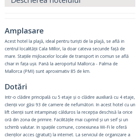
Amplasare
Acest hotel la plajă, ideal pentru turiști de la plajă, se află in
centrul localității Cala Millor, la doar cateva secunde față de
mare. Stațiile mijloacelor locale de transport in comun se află
chiar in fața ușii. Pană la aeroportul Mallorca - Palma de
Mallorca (PMI) sunt aproximativ 85 de km.
Dotări
Intr-o clădire principală cu 5 etaje și o clădire auxiliară cu 4 etaje,
clienții vor găsi 93 de camere de nefumători. In acest hotel cu un
lift clienții sunt intampinați călduros la recepția deschisă la orice
oră din zona de primire. Facilitățile mai cuprind și un seif și un
schimb valutar. In spațiile comune, conexiunea Wi-Fi le oferă
clienților acces (gratuit) la internet. La serviciul de organizare a