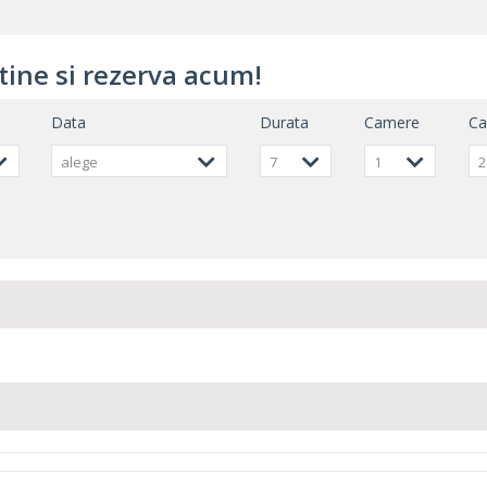
tine si rezerva acum!
Data
Durata
Camere
C
alege
7
1
2