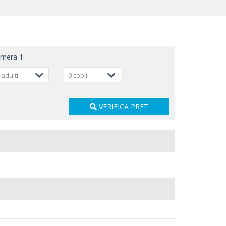
amera
1
 adulti
0 copii
VERIFICA PRET