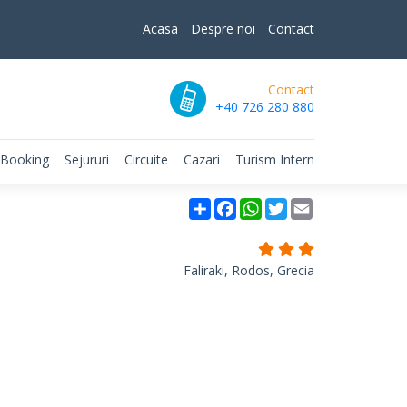
Acasa
Despre noi
Contact
Contact
+40 726 280 880
 Booking
Sejururi
Circuite
Cazari
Turism Intern
Partajare
Facebook
WhatsApp
Twitter
Email
Faliraki, Rodos, Grecia