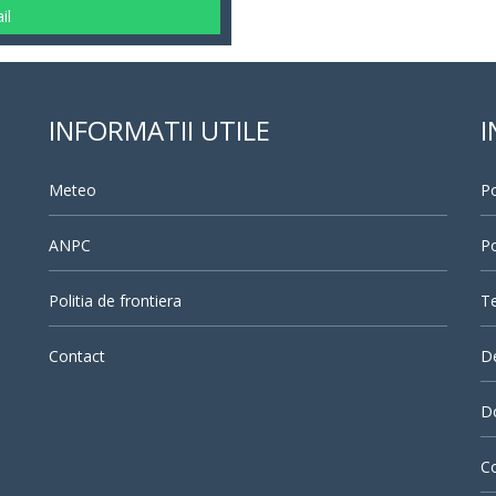
il
INFORMATII UTILE
I
Meteo
Po
ANPC
Po
Politia de frontiera
Te
Contact
D
Do
Co