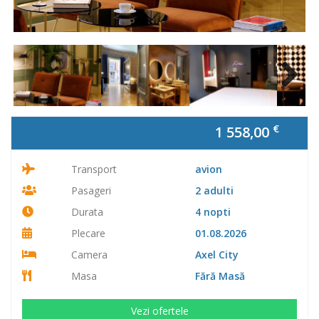
Next
€
1 558,00
Transport
avion
Pasageri
2 adulti
Durata
4 nopti
Plecare
01.08.2026
Camera
Axel City
Masa
Fără Masă
Vezi ofertele