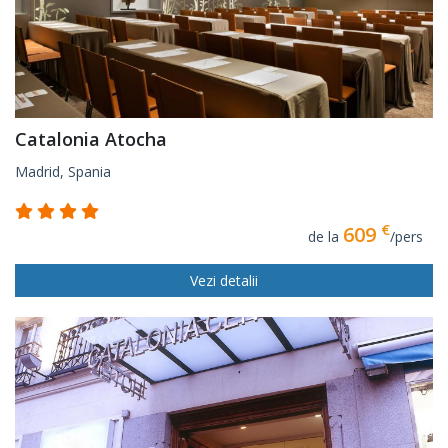
Catalonia Atocha
Madrid, Spania
€
609
de la
/pers
Vezi detalii