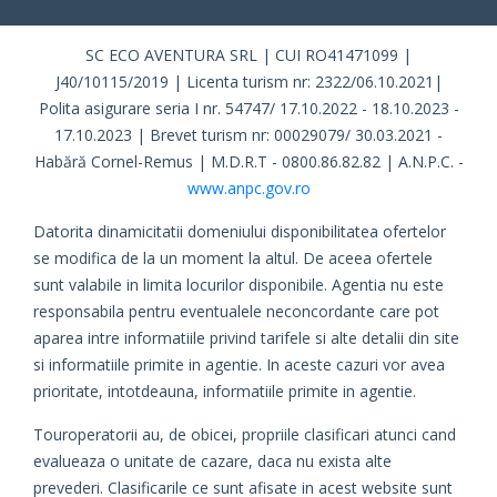
SC ECO AVENTURA SRL | CUI RO41471099 |
J40/10115/2019 | Licenta turism nr: 2322/06.10.2021|
Polita asigurare seria I nr. 54747/ 17.10.2022 - 18.10.2023 -
17.10.2023 | Brevet turism nr: 00029079/ 30.03.2021 -
Habără Cornel-Remus | M.D.R.T - 0800.86.82.82 | A.N.P.C. -
www.anpc.gov.ro
Datorita dinamicitatii domeniului disponibilitatea ofertelor
se modifica de la un moment la altul. De aceea ofertele
sunt valabile in limita locurilor disponibile. Agentia nu este
responsabila pentru eventualele neconcordante care pot
aparea intre informatiile privind tarifele si alte detalii din site
si informatiile primite in agentie. In aceste cazuri vor avea
prioritate, intotdeauna, informatiile primite in agentie.
Touroperatorii au, de obicei, propriile clasificari atunci cand
evalueaza o unitate de cazare, daca nu exista alte
prevederi. Clasificarile ce sunt afisate in acest website sunt