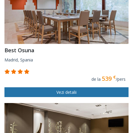
Best Osuna
Madrid, Spania
€
539
de la
/pers
Vezi detalii