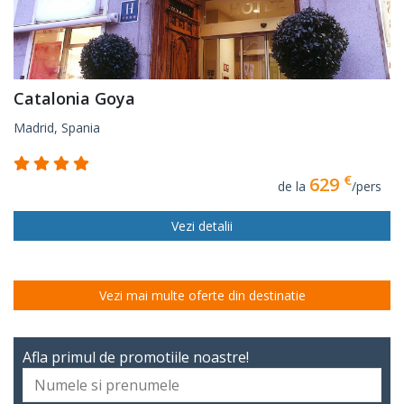
Catalonia Goya
Madrid, Spania
€
629
de la
/pers
Vezi detalii
Vezi mai multe oferte din destinatie
Afla primul de promotiile noastre!