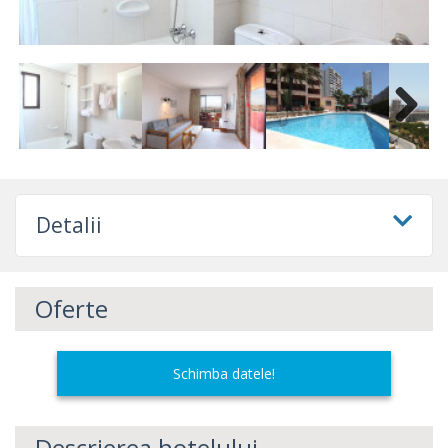
Next
Detalii
Oferte
Schimba datele!
Descrierea hotelului