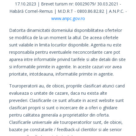
17.10.2023 | Brevet turism nr: 00029079/ 30.03.2021 -
Habără Cornel-Remus | M.D.R.T - 0800.86.82.82 | A.N.P.C. -
www.anpc.gov.ro
Datorita dinamicitatii domeniului disponibilitatea ofertelor
se modifica de la un moment la altul. De aceea ofertele
sunt valabile in limita locurilor disponibile. Agentia nu este
responsabila pentru eventualele neconcordante care pot
aparea intre informatiile privind tarifele si alte detalii din site
si informatiile primite in agentie. In aceste cazuri vor avea
prioritate, intotdeauna, informatiile primite in agentie.
Touroperatorii au, de obicei, propriile clasificari atunci cand
evalueaza o unitate de cazare, daca nu exista alte
prevederi. Clasificarile ce sunt afisate in acest website sunt
clasificari proprii si sunt o incercare de a oferi o ghidare
pentru calitatea generala a proprietatilor din oferta.
Clasificarile universale ale touroperatorilor sunt, de obicei,
bazate pe constatarile / feedback-ul clientilor si ale senior