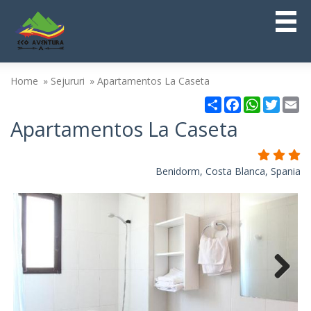
Home
Sejururi
Apartamentos La Caseta
Partajare
Facebook
WhatsAp
Twitt
Em
Apartamentos La Caseta
Benidorm, Costa Blanca, Spania
Next