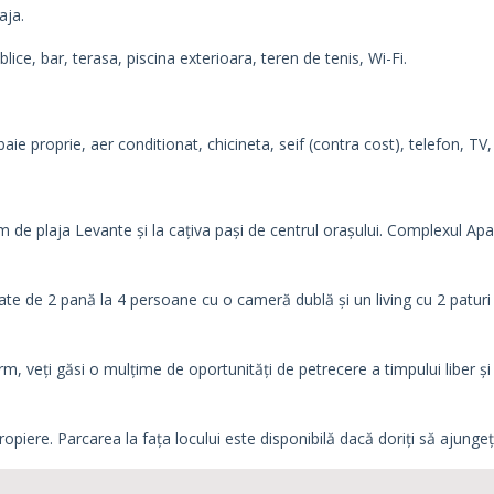
aja.
lice, bar, terasa, piscina exterioara, teren de tenis, Wi-Fi.
aie proprie, aer conditionat, chicineta, seif (contra cost), telefon, TV,
0 m de plaja Levante și la cațiva pași de centrul orașului. Complexul 
e de 2 pană la 4 persoane cu o cameră dublă și un living cu 2 paturi
 veți găsi o mulțime de oportunități de petrecere a timpului liber și 
opiere. Parcarea la fața locului este disponibilă dacă doriți să ajunge