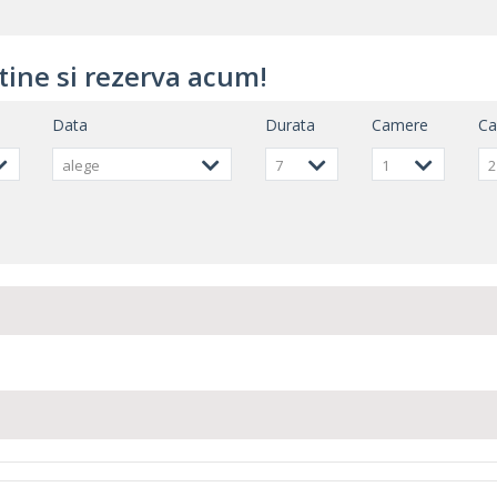
tine si rezerva acum!
Data
Durata
Camere
C
alege
7
1
2