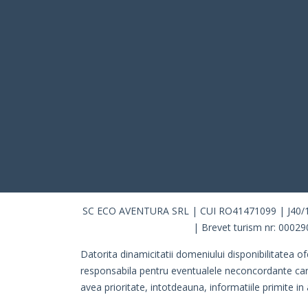
SC ECO AVENTURA SRL | CUI RO41471099 | J40/10115
| Brevet turism nr: 00029
Datorita dinamicitatii domeniului disponibilitatea of
responsabila pentru eventualele neconcordante care pot
avea prioritate, intotdeauna, informatiile primite in 