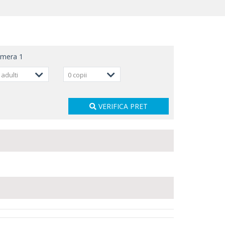
amera
1
 adulti
0 copii
VERIFICA PRET