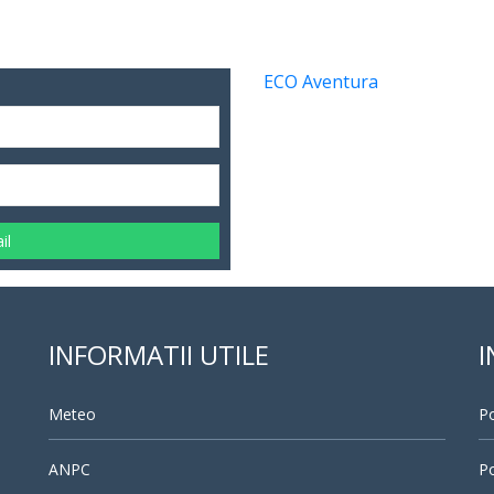
ECO Aventura
il
INFORMATII UTILE
I
Meteo
Po
ANPC
Po