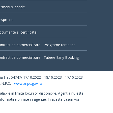
rmeni si conditii
espre noi
cumente si certificate
ntract de comercializare - Programe tematice
ntract de comercializare - Tabere Early Booking
I nr. 54747/ 17.10.2022 - 18.10.2023 - 17.10.2023
.N.P.C. -
www.anpc.gov.ro
abile in limita locurilor disponibile. Agentia nu este
nformatiile primite in agentie. In aceste cazuri vor