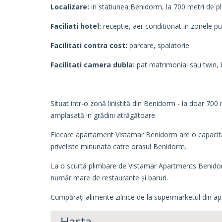
Localizare:
in statiunea Benidorm, la 700 metri de pl
Faciliati hotel:
receptie, aer conditionat in zonele pub
Facilitati contra cost:
parcare, spalatorie.
Facilitati camera dubla:
pat matrimonial sau twin, b
Situat intr-o zonă liniștită din Benidorm - la doar 70
amplasată in grădini atrăgătoare.
Fiecare apartament Vistamar Benidorm are o capacitat
priveliste minunata catre orasul Benidorm.
La o scurtă plimbare de Vistamar Apartments Benidorm,
număr mare de restaurante și baruri.
Cumpărați alimente zilnice de la supermarketul din apr
Harta