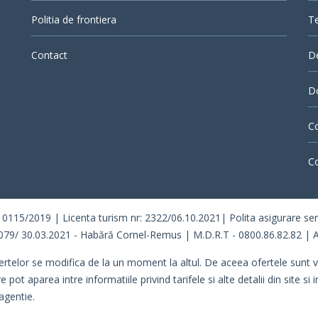
Politia de frontiera
Te
Contact
D
Do
Co
Co
/2019 | Licenta turism nr: 2322/06.10.2021| Polita asigurare seria 
079/ 30.03.2021 - Habără Cornel-Remus | M.D.R.T - 0800.86.82.82 | A
ertelor se modifica de la un moment la altul. De aceea ofertele sunt val
 aparea intre informatiile privind tarifele si alte detalii din site si i
agentie.