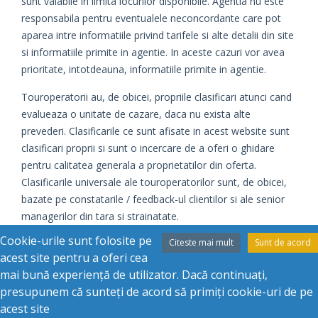
sunt valabile in limita locurilor disponibile. Agentia nu este
responsabila pentru eventualele neconcordante care pot
aparea intre informatiile privind tarifele si alte detalii din site
si informatiile primite in agentie. In aceste cazuri vor avea
prioritate, intotdeauna, informatiile primite in agentie.
Touroperatorii au, de obicei, propriile clasificari atunci cand
evalueaza o unitate de cazare, daca nu exista alte
prevederi. Clasificarile ce sunt afisate in acest website sunt
clasificari proprii si sunt o incercare de a oferi o ghidare
pentru calitatea generala a proprietatilor din oferta.
Clasificarile universale ale touroperatorilor sunt, de obicei,
bazate pe constatarile / feedback-ul clientilor si ale senior
managerilor din tara si strainatate.
Cookie-urile sunt folosite pe
Citeste mai mult
Sunt de acord
Daca este cazul, evaluarile oficiale sunt date de catre
acest site pentru a oferi cea
autoritatile din fiecare tara si au tendinta de a da o
mai bună experiență de utilizator. Dacă continuați,
clasificare corecta bazata pe standardele relative din tara
presupunem că sunteți de acord să primiți cookie-uri de pe
respectiva.
acest site