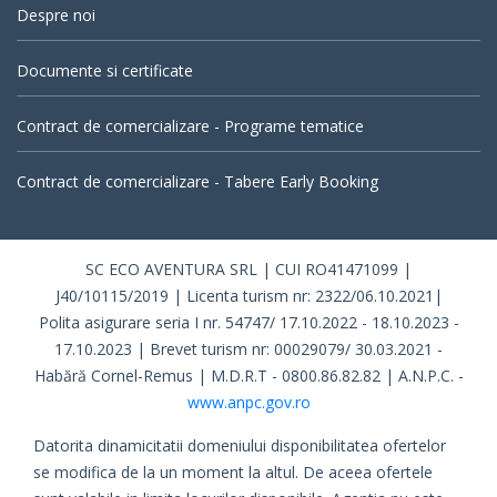
Despre noi
Documente si certificate
Contract de comercializare - Programe tematice
Contract de comercializare - Tabere Early Booking
SC ECO AVENTURA SRL | CUI RO41471099 |
J40/10115/2019 | Licenta turism nr: 2322/06.10.2021|
Polita asigurare seria I nr. 54747/ 17.10.2022 - 18.10.2023 -
17.10.2023 | Brevet turism nr: 00029079/ 30.03.2021 -
Habără Cornel-Remus | M.D.R.T - 0800.86.82.82 | A.N.P.C. -
www.anpc.gov.ro
Datorita dinamicitatii domeniului disponibilitatea ofertelor
se modifica de la un moment la altul. De aceea ofertele