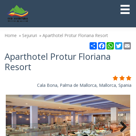
Home
Sejururi
Aparthotel Protur Floriana Resort
Partajare
Facebook
WhatsAp
Twitt
Em
Aparthotel Protur Floriana
Resort
Cala Bona, Palma de Mallorca, Mallorca, Spania