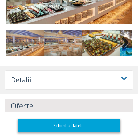
Next
Next
Detalii
Oferte
Schimba datele!