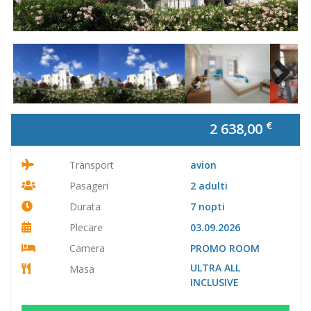
Next
€
2 638,00
Transport
avion
Pasageri
2 adulti
Durata
7 nopti
Plecare
03.09.2026
Camera
PROMO ROOM
ULTRA ALL
Masa
INCLUSIVE