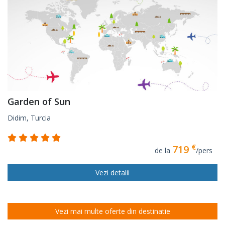
Garden of Sun
Didim, Turcia
€
719
de la
/pers
Vezi detalii
Vezi mai multe oferte din destinatie