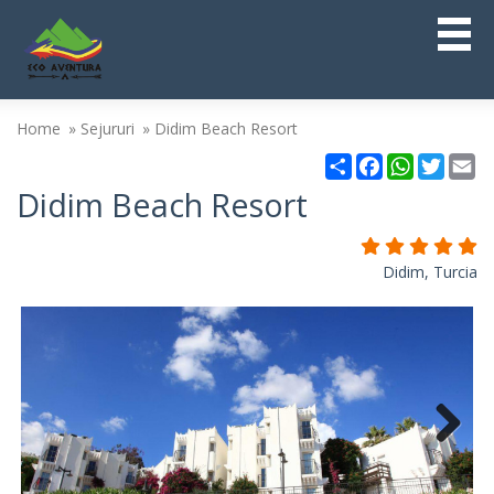
Home
Sejururi
Didim Beach Resort
Partajare
Facebook
WhatsAp
Twitt
Em
Didim Beach Resort
Didim, Turcia
Next