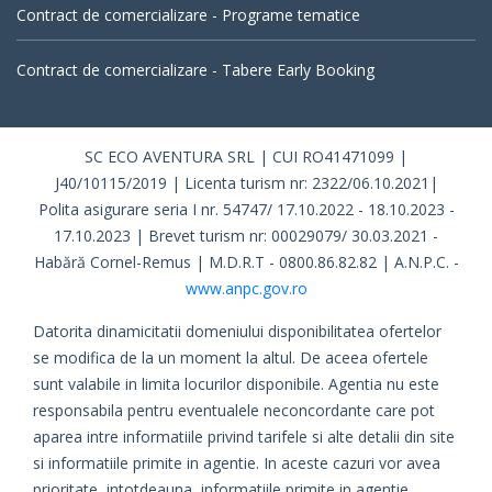
Contract de comercializare - Programe tematice
Contract de comercializare - Tabere Early Booking
SC ECO AVENTURA SRL | CUI RO41471099 |
J40/10115/2019 | Licenta turism nr: 2322/06.10.2021|
Polita asigurare seria I nr. 54747/ 17.10.2022 - 18.10.2023 -
17.10.2023 | Brevet turism nr: 00029079/ 30.03.2021 -
Habără Cornel-Remus | M.D.R.T - 0800.86.82.82 | A.N.P.C. -
www.anpc.gov.ro
Datorita dinamicitatii domeniului disponibilitatea ofertelor
se modifica de la un moment la altul. De aceea ofertele
sunt valabile in limita locurilor disponibile. Agentia nu este
responsabila pentru eventualele neconcordante care pot
aparea intre informatiile privind tarifele si alte detalii din site
si informatiile primite in agentie. In aceste cazuri vor avea
prioritate, intotdeauna, informatiile primite in agentie.