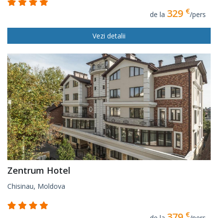
€
329
de la
/pers
Vezi detalii
Zentrum Hotel
Chisinau, Moldova
€
379
de la
/pers