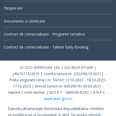
Despre noi
Documente si certificate
Contract de comercializare - Programe tematice
Contract de comercializare - Tabere Early Booking
SC ECO AVENTURA SRL | CUI RO41471099 |
J40/10115/2019 | Licenta turism nr: 2322/06.10.2021|
Polita asigurare seria I nr. 54747/ 17.10.2022 - 18.10.2023 -
17.10.2023 | Brevet turism nr: 00029079/ 30.03.2021 -
Habără Cornel-Remus | M.D.R.T - 0800.86.82.82 | A.N.P.C. -
www.anpc.gov.ro
Datorita dinamicitatii domeniului disponibilitatea ofertelor
se modifica de la un moment la altul. De aceea ofertele