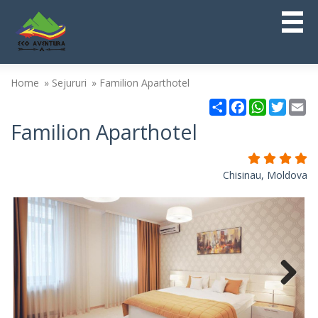
Home
Sejururi
Familion Aparthotel
Partajare
Facebook
WhatsAp
Twitt
Em
Familion Aparthotel
Chisinau, Moldova
Next