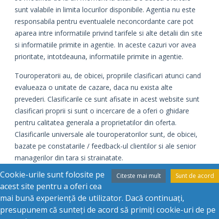
sunt valabile in limita locurilor disponibile. Agentia nu este
responsabila pentru eventualele neconcordante care pot
aparea intre informatiile privind tarifele si alte detalii din site
si informatiile primite in agentie. In aceste cazuri vor avea
prioritate, intotdeauna, informatiile primite in agentie.
Touroperatorii au, de obicei, propriile clasificari atunci cand
evalueaza o unitate de cazare, daca nu exista alte
prevederi. Clasificarile ce sunt afisate in acest website sunt
clasificari proprii si sunt o incercare de a oferi o ghidare
pentru calitatea generala a proprietatilor din oferta.
Clasificarile universale ale touroperatorilor sunt, de obicei,
bazate pe constatarile / feedback-ul clientilor si ale senior
managerilor din tara si strainatate.
Cookie-urile sunt folosite pe
Citeste mai mult
Sunt de acord
Daca este cazul, evaluarile oficiale sunt date de catre
acest site pentru a oferi cea
autoritatile din fiecare tara si au tendinta de a da o
mai bună experiență de utilizator. Dacă continuați,
clasificare corecta bazata pe standardele relative din tara
presupunem că sunteți de acord să primiți cookie-uri de pe
respectiva.