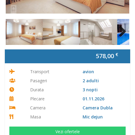
Next
€
578,00
Transport
avion
Pasageri
2 adulti
Durata
3 nopti
Plecare
01.11.2026
Camera
Camera Dubla
Masa
Mic dejun
Vezi ofertele