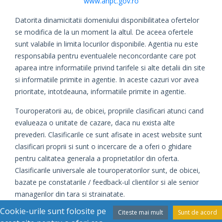
www.anpc.gov.ro
Datorita dinamicitatii domeniului disponibilitatea ofertelor
se modifica de la un moment la altul. De aceea ofertele
sunt valabile in limita locurilor disponibile. Agentia nu este
responsabila pentru eventualele neconcordante care pot
aparea intre informatiile privind tarifele si alte detalii din site
si informatiile primite in agentie. In aceste cazuri vor avea
prioritate, intotdeauna, informatiile primite in agentie.
Touroperatorii au, de obicei, propriile clasificari atunci cand
evalueaza o unitate de cazare, daca nu exista alte
prevederi. Clasificarile ce sunt afisate in acest website sunt
clasificari proprii si sunt o incercare de a oferi o ghidare
pentru calitatea generala a proprietatilor din oferta.
Clasificarile universale ale touroperatorilor sunt, de obicei,
bazate pe constatarile / feedback-ul clientilor si ale senior
managerilor din tara si strainatate.
Cookie-urile sunt folosite pe
Citeste mai mult
Sunt de acord
Daca este cazul, evaluarile oficiale sunt date de catre