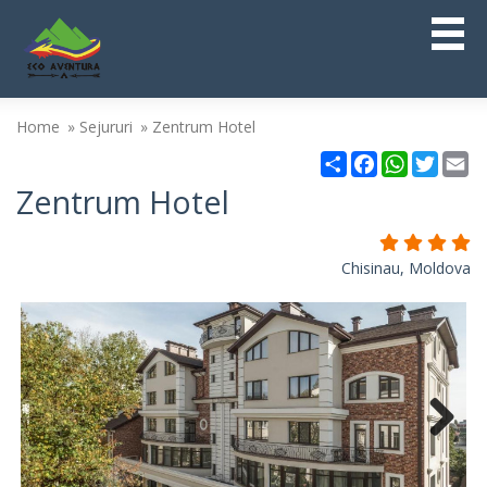
Home
Sejururi
Zentrum Hotel
Partajare
Facebook
WhatsAp
Twitt
Em
Zentrum Hotel
Chisinau, Moldova
Next