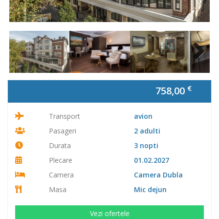
Next
€
758,00
Transport
avion
Pasageri
2 adulti
Durata
3 nopti
Plecare
01.02.2027
Camera
Camera Dubla
Masa
Mic dejun
Vezi ofertele