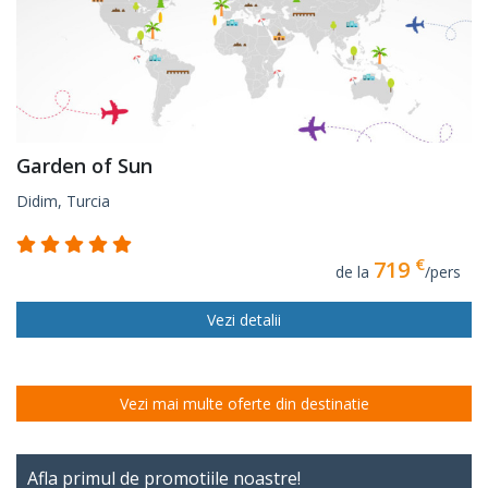
Garden of Sun
Didim, Turcia
€
719
de la
/pers
Vezi detalii
Vezi mai multe oferte din destinatie
Afla primul de promotiile noastre!