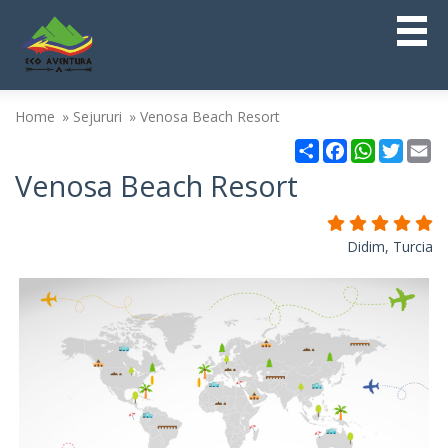
Home
Sejururi
Venosa Beach Resort
Partajare
Facebook
WhatsAp
Twitt
Em
Venosa Beach Resort
Didim, Turcia