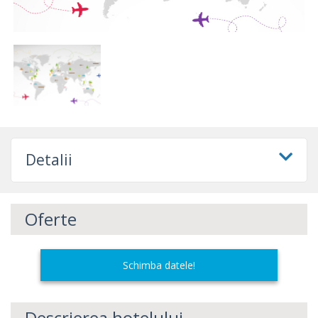
Detalii
Oferte
Schimba datele!
Descrierea hotelului