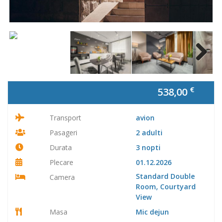
Next
€
538,00
Transport
avion
Pasageri
2 adulti
Durata
3 nopti
Plecare
01.12.2026
Standard Double
Camera
Room, Courtyard
View
Masa
Mic dejun