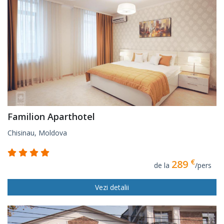
Familion Aparthotel
Chisinau, Moldova
€
289
de la
/pers
Vezi detalii