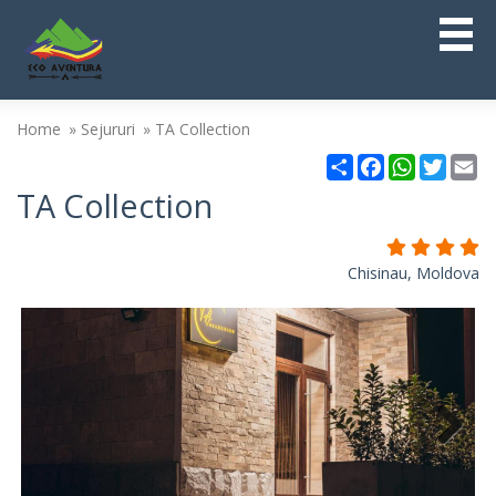
Home
Sejururi
TA Collection
Partajare
Facebook
WhatsAp
Twitt
Em
TA Collection
Chisinau, Moldova
Next