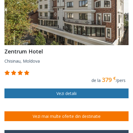
Zentrum Hotel
Chisinau, Moldova
€
379
de la
/pers
Vezi detalii
Vezi mai multe oferte din destinatie